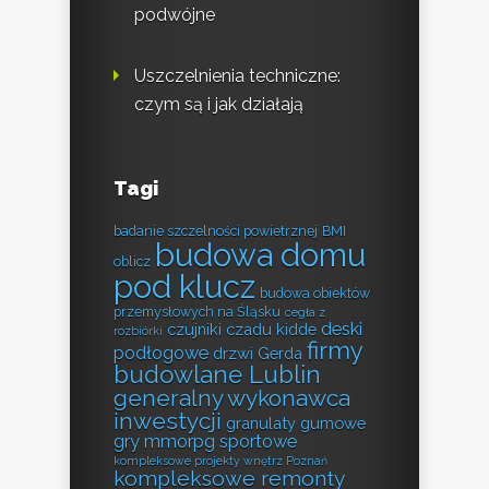
podwójne
Uszczelnienia techniczne:
czym są i jak działają
Tagi
badanie szczelności powietrznej
BMI
budowa domu
oblicz
pod klucz
budowa obiektów
przemysłowych na Śląsku
cegła z
deski
czujniki czadu kidde
rozbiórki
firmy
podłogowe
drzwi Gerda
budowlane Lublin
generalny wykonawca
inwestycji
granulaty gumowe
gry mmorpg sportowe
kompleksowe projekty wnętrz Poznań
kompleksowe remonty