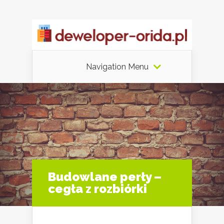
Navigation Menu
Budowlane perły –
cegła z rozbiórki