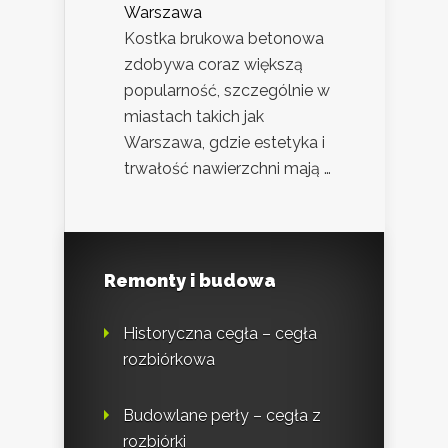
Warszawa
Kostka brukowa betonowa
zdobywa coraz większą
popularność, szczególnie w
miastach takich jak
Warszawa, gdzie estetyka i
trwałość nawierzchni mają …
Remonty i budowa
Historyczna cegła – cegła
rozbiórkowa
Budowlane perły – cegła z
rozbiórki