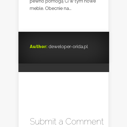
pewno pomogą Ci w tym nowe
meble. Obecnie na...
Author:
deweloper-orida.pl
Submit a Comment