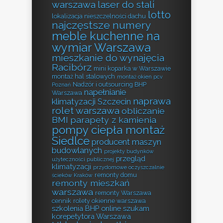
warszawa
laser do stali
lotto
lokalizacja nieszczelności dachu
najczęstsze numery
meble kuchenne na
wymiar Warszawa
mieszkanie do wynajęcia
Racibórz
mini koparka w Warszawie
montaż hal stalowych
montaż okien pcv
Nadzór i outsourcing BHP
Poznań
napełnianie
Warszawa
naprawa
klimatyzacji Szczecin
rolet warszawa
obliczanie
BMI
parapety z kamienia
pompy ciepła montaż
Siedlce
producent maszyn
budowlanych
projekty budynków
przegląd
użyteczności publicznej
klimatyzacji
przydomowe oczyszczalnie
remonty domu
ścieków Kraków
remonty mieszkań
warszawa
remonty Warszawa
cennik
rolety okienne warszawa
szkolenia BHP online
szukam
korepetytora Warszawa