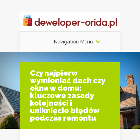
Navigation Menu
Czy najpierw
wymieniać dach czy
okna w domu:
kluczowe zasady
kolejności i
uniknięcie błędów
podczas remontu