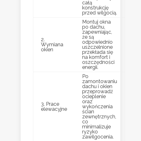
całą
konstrukcję
przed wilgocią.
Montuj okna
po dachu,
zapewniając,
że są
2.
odpowiednio
Wymiana
uszczelnione
okien
przekłada się
na komfort i
oszczędności
energii.
Po
zamontowaniu
dachu i okien
przeprowadź
ocieplenie
oraz
3. Prace
wykończenia
elewacyjne
ścian
zewnętrznych,
co
minimalizuje
ryzyko
zawilgocenia.