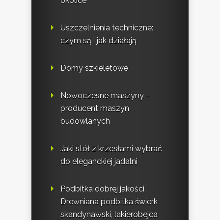
okolice
Uszczelnienia techniczne:
czym są i jak działają
Domy szkieletowe
Nowoczesne maszyny –
producent maszyn
budowlanych
Jaki stół z krzesłami wybrać
do eleganckiej jadalni
Podbitka dobrej jakości.
Drewniana podbitka świerk
skandynawski, lakierobejca