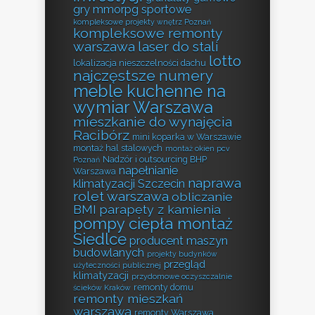
gry mmorpg sportowe
kompleksowe projekty wnętrz Poznań
kompleksowe remonty
warszawa
laser do stali
lotto
lokalizacja nieszczelności dachu
najczęstsze numery
meble kuchenne na
wymiar Warszawa
mieszkanie do wynajęcia
Racibórz
mini koparka w Warszawie
montaż hal stalowych
montaż okien pcv
Nadzór i outsourcing BHP
Poznań
napełnianie
Warszawa
naprawa
klimatyzacji Szczecin
rolet warszawa
obliczanie
BMI
parapety z kamienia
pompy ciepła montaż
Siedlce
producent maszyn
budowlanych
projekty budynków
przegląd
użyteczności publicznej
klimatyzacji
przydomowe oczyszczalnie
remonty domu
ścieków Kraków
remonty mieszkań
warszawa
remonty Warszawa