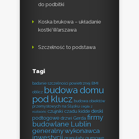
do podbitki
Koska brukowa – układanie
kostki Warszawa
Szczelność to podstawa
Tagi
badanie szczelności powietrznej
BMI
budowa domu
oblicz
pod klucz
budowa obiektów
przemysłowych na Śląsku
cegła z
deski
czujniki czadu kidde
rozbiórki
firmy
podłogowe
drzwi Gerda
budowlane Lublin
generalny wykonawca
inwestycji
granulaty gumowe