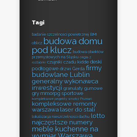
Tagi
badanie szczelności powietrznej
BMI
budowa domu
oblicz
pod klucz
budowa obiektów
przemysłowych na Śląsku
cegła z
deski
czujniki czadu kidde
rozbiórki
firmy
podłogowe
drzwi Gerda
budowlane Lublin
generalny wykonawca
inwestycji
granulaty gumowe
gry mmorpg sportowe
kompleksowe projekty wnętrz Poznań
kompleksowe remonty
warszawa
laser do stali
lotto
lokalizacja nieszczelności dachu
najczęstsze numery
meble kuchenne na
wymiar Warszawa