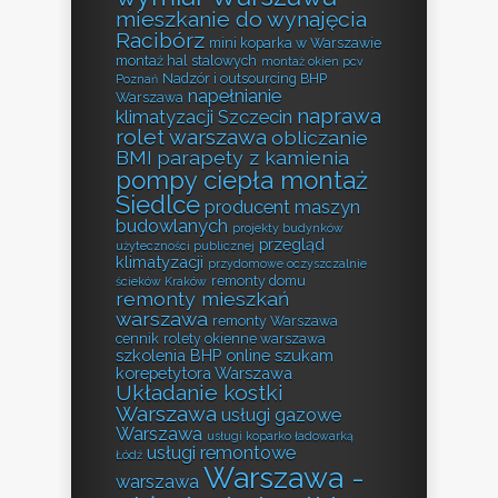
mieszkanie do wynajęcia
Racibórz
mini koparka w Warszawie
montaż hal stalowych
montaż okien pcv
Nadzór i outsourcing BHP
Poznań
napełnianie
Warszawa
naprawa
klimatyzacji Szczecin
rolet warszawa
obliczanie
BMI
parapety z kamienia
pompy ciepła montaż
Siedlce
producent maszyn
budowlanych
projekty budynków
przegląd
użyteczności publicznej
klimatyzacji
przydomowe oczyszczalnie
remonty domu
ścieków Kraków
remonty mieszkań
warszawa
remonty Warszawa
cennik
rolety okienne warszawa
szkolenia BHP online
szukam
korepetytora Warszawa
Układanie kostki
Warszawa
usługi gazowe
Warszawa
usługi koparko ładowarką
usługi remontowe
Łódź
Warszawa -
warszawa