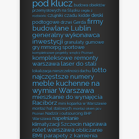
pod klucz
budowa obiektów
przemysłowych na Śląsku
cegła z
deski
czujniki czadu kidde
rozbiórki
firmy
podłogowe
drzwi Gerda
budowlane Lublin
generalny wykonawca
inwestycji
granulaty gumowe
gry mmorpg sportowe
kompleksowe projekty wnętrz Poznań
kompleksowe remonty
warszawa
laser do stali
lotto
lokalizacja nieszczelności dachu
najczęstsze numery
meble kuchenne na
wymiar Warszawa
mieszkanie do wynajęcia
Racibórz
mini koparka w Warszawie
montaż hal stalowych
montaż okien pcv
Nadzór i outsourcing BHP
Poznań
napełnianie
Warszawa
naprawa
klimatyzacji Szczecin
rolet warszawa
obliczanie
BMI
parapety z kamienia