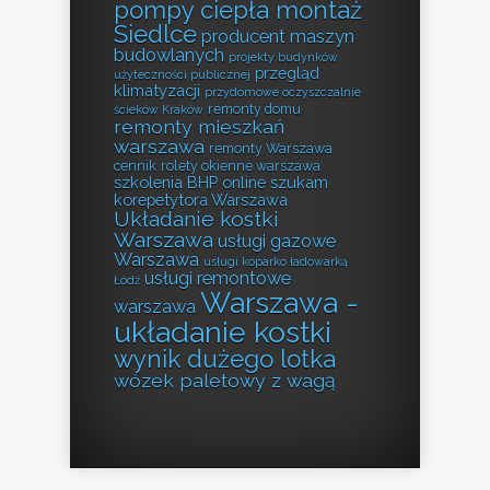
pompy ciepła montaż
Siedlce
producent maszyn
budowlanych
projekty budynków
przegląd
użyteczności publicznej
klimatyzacji
przydomowe oczyszczalnie
remonty domu
ścieków Kraków
remonty mieszkań
warszawa
remonty Warszawa
cennik
rolety okienne warszawa
szkolenia BHP online
szukam
korepetytora Warszawa
Układanie kostki
Warszawa
usługi gazowe
Warszawa
usługi koparko ładowarką
usługi remontowe
Łódź
Warszawa -
warszawa
układanie kostki
wynik dużego lotka
wózek paletowy z wagą