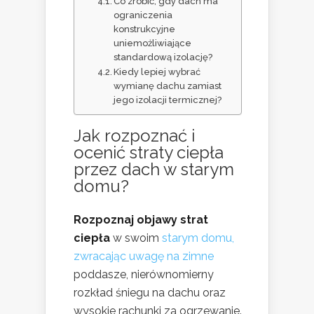
Co zrobić, gdy dach ma
ograniczenia
konstrukcyjne
uniemożliwiające
standardową izolację?
Kiedy lepiej wybrać
wymianę dachu zamiast
jego izolacji termicznej?
Jak rozpoznać i
ocenić straty ciepła
przez dach w starym
domu?
Rozpoznaj objawy strat
ciepła
w swoim
starym domu,
zwracając uwagę na zimne
poddasze, nierównomierny
rozkład śniegu na dachu oraz
wysokie rachunki za ogrzewanie.