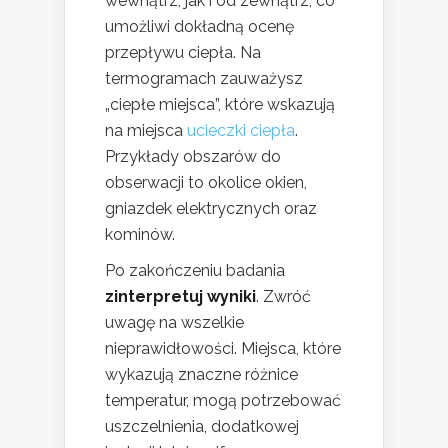
wewnątrz, jak i od zewnątrz, co
umożliwi dokładną ocenę
przepływu ciepła. Na
termogramach zauważysz
„ciepłe miejsca”, które wskazują
na miejsca
ucieczki ciepła
.
Przykłady obszarów do
obserwacji to okolice okien,
gniazdek elektrycznych oraz
kominów.
Po zakończeniu badania
zinterpretuj wyniki
. Zwróć
uwagę na wszelkie
nieprawidłowości. Miejsca, które
wykazują znaczne różnice
temperatur, mogą potrzebować
uszczelnienia, dodatkowej