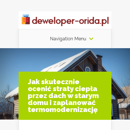
Navigation Menu
Jak skutecznie
ocenić straty ciepła
przez dach w starym
domu i zaplanować
termomodernizację