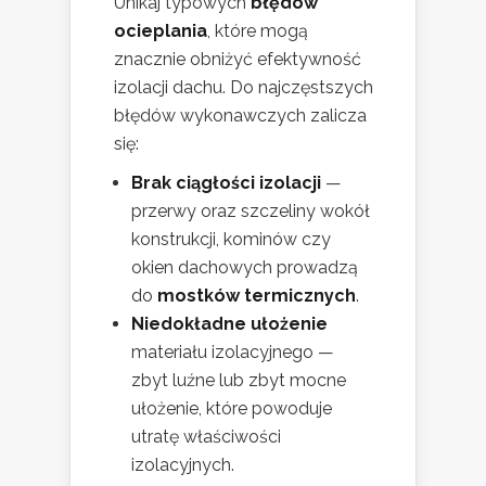
Unikaj typowych
błędów
ocieplania
, które mogą
znacznie obniżyć efektywność
izolacji dachu. Do najczęstszych
błędów wykonawczych zalicza
się:
Brak ciągłości izolacji
—
przerwy oraz szczeliny wokół
konstrukcji, kominów czy
okien dachowych prowadzą
do
mostków termicznych
.
Niedokładne ułożenie
materiału izolacyjnego —
zbyt luźne lub zbyt mocne
ułożenie, które powoduje
utratę właściwości
izolacyjnych.