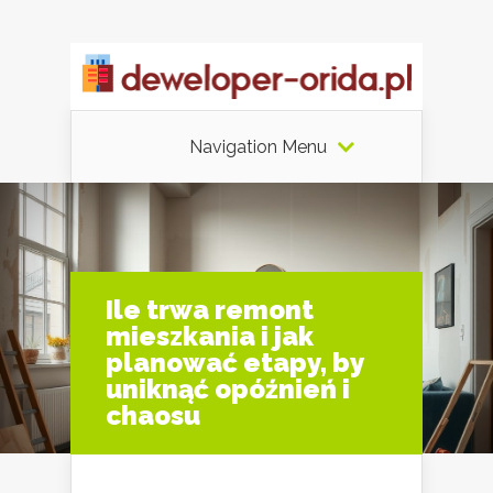
Navigation Menu
Ile trwa remont
mieszkania i jak
planować etapy, by
uniknąć opóźnień i
chaosu