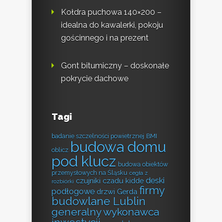
Kołdra puchowa 140×200 –
idealna do kawalerki, pokoju
gościnnego i na prezent
Gont bitumiczny – doskonałe
pokrycie dachowe
Tagi
badanie szczelności powietrznej
BMI
budowa domu
oblicz
pod klucz
budowa obiektów
przemysłowych na Śląsku
cegła z
deski
czujniki czadu kidde
rozbiórki
firmy
podłogowe
drzwi Gerda
budowlane Lublin
generalny wykonawca