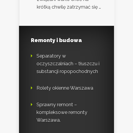
krótką chwilę zatrzymać się …
Remonty i budowa
Separatory w
oczyszczalniach – tłuszczu i
substancji ropopochodnych
Rolety okienne Warszawa
Sprawny remont –
kompleksowe remonty
Warszawa.