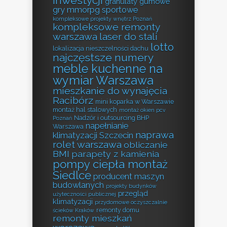
inwestycji
granulaty gumowe
gry mmorpg sportowe
kompleksowe projekty wnętrz Poznań
kompleksowe remonty
warszawa
laser do stali
lotto
lokalizacja nieszczelności dachu
najczęstsze numery
meble kuchenne na
wymiar Warszawa
mieszkanie do wynajęcia
Racibórz
mini koparka w Warszawie
montaż hal stalowych
montaż okien pcv
Nadzór i outsourcing BHP
Poznań
napełnianie
Warszawa
naprawa
klimatyzacji Szczecin
rolet warszawa
obliczanie
BMI
parapety z kamienia
pompy ciepła montaż
Siedlce
producent maszyn
budowlanych
projekty budynków
przegląd
użyteczności publicznej
klimatyzacji
przydomowe oczyszczalnie
remonty domu
ścieków Kraków
remonty mieszkań