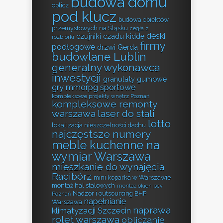
budowa domu
oblicz
pod klucz
budowa obiektów
przemysłowych na Śląsku
cegła z
deski
czujniki czadu kidde
rozbiórki
firmy
podłogowe
drzwi Gerda
budowlane Lublin
generalny wykonawca
inwestycji
granulaty gumowe
gry mmorpg sportowe
kompleksowe projekty wnętrz Poznań
kompleksowe remonty
warszawa
laser do stali
lotto
lokalizacja nieszczelności dachu
najczęstsze numery
meble kuchenne na
wymiar Warszawa
mieszkanie do wynajęcia
Racibórz
mini koparka w Warszawie
montaż hal stalowych
montaż okien pcv
Nadzór i outsourcing BHP
Poznań
napełnianie
Warszawa
naprawa
klimatyzacji Szczecin
rolet warszawa
obliczanie