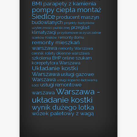
BMI
parapety z kamienia
pompy ciepła montaż
Siedlce
producent maszyn
budowlanych
projekty budynków
przegląd
użyteczności publicznej
klimatyzacji
przydomowe oczyszczalnie
remonty domu
ścieków Kraków
remonty mieszkań
warszawa
remonty Warszawa
cennik
rolety okienne warszawa
szkolenia BHP online
szukam
korepetytora Warszawa
Układanie kostki
Warszawa
usługi gazowe
Warszawa
usługi koparko ładowarką
usługi remontowe
Łódź
Warszawa -
warszawa
układanie kostki
wynik dużego lotka
wózek paletowy z wagą