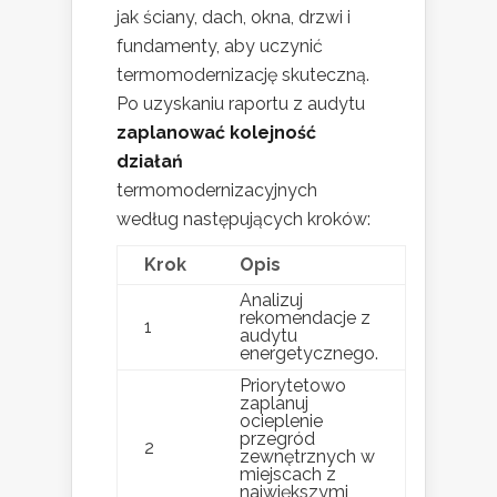
jak ściany, dach, okna, drzwi i
fundamenty, aby uczynić
termomodernizację skuteczną.
Po uzyskaniu raportu z audytu
zaplanować kolejność
działań
termomodernizacyjnych
według następujących kroków:
Krok
Opis
Analizuj
rekomendacje z
1
audytu
energetycznego.
Priorytetowo
zaplanuj
ocieplenie
przegród
2
zewnętrznych w
miejscach z
największymi