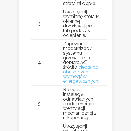
stratami ciepła.
Uwzględnij
wymianę stolarki
okiennej i
3
drzwiowej po
lub podczas
ocieplenia.
Zapewnij
modernizację
systemu
grzewczego,
4
dobierając
źródło
ciepła do
obniżonych
wymogów
energetycznych
.
Rozważ
instalację
odnawialnych
5
źródeł energii i
wentylacji
mechanicznej z
rekuperacją.
Uwzględnij
ewentualne