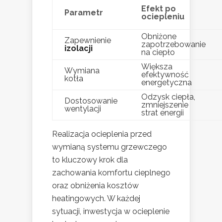
Efekt po
Parametr
ociepleniu
Obniżone
Zapewnienie
zapotrzebowanie
izolacji
na ciepło
Większa
Wymiana
efektywność
kotła
energetyczna
Odzysk ciepła,
Dostosowanie
zmniejszenie
wentylacji
strat energii
Realizacja ocieplenia przed
wymianą systemu grzewczego
to kluczowy krok dla
zachowania komfortu cieplnego
oraz obniżenia kosztów
heatingowych. W każdej
sytuacji, inwestycja w ocieplenie