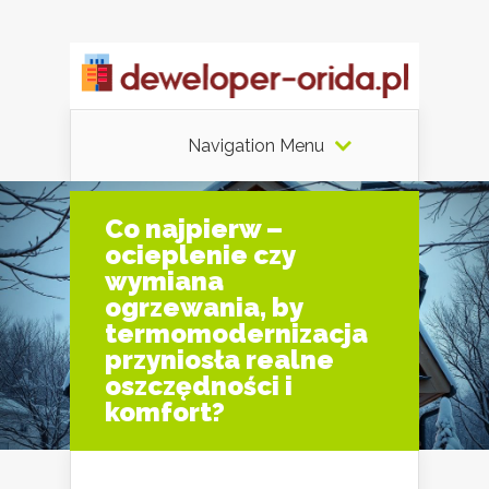
Navigation Menu
Co najpierw –
ocieplenie czy
wymiana
ogrzewania, by
termomodernizacja
przyniosła realne
oszczędności i
komfort?