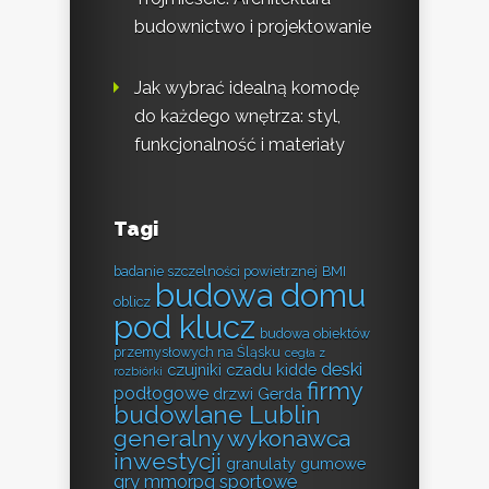
budownictwo i projektowanie
Jak wybrać idealną komodę
do każdego wnętrza: styl,
funkcjonalność i materiały
Tagi
badanie szczelności powietrznej
BMI
budowa domu
oblicz
pod klucz
budowa obiektów
przemysłowych na Śląsku
cegła z
deski
czujniki czadu kidde
rozbiórki
firmy
podłogowe
drzwi Gerda
budowlane Lublin
generalny wykonawca
inwestycji
granulaty gumowe
gry mmorpg sportowe