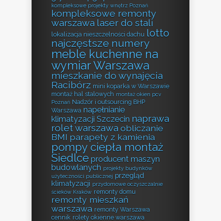
kompleksowe projekty wnętrz Poznań
kompleksowe remonty
warszawa
laser do stali
lotto
lokalizacja nieszczelności dachu
najczęstsze numery
meble kuchenne na
wymiar Warszawa
mieszkanie do wynajęcia
Racibórz
mini koparka w Warszawie
montaż hal stalowych
montaż okien pcv
Nadzór i outsourcing BHP
Poznań
napełnianie
Warszawa
naprawa
klimatyzacji Szczecin
rolet warszawa
obliczanie
BMI
parapety z kamienia
pompy ciepła montaż
Siedlce
producent maszyn
budowlanych
projekty budynków
przegląd
użyteczności publicznej
klimatyzacji
przydomowe oczyszczalnie
remonty domu
ścieków Kraków
remonty mieszkań
warszawa
remonty Warszawa
cennik
rolety okienne warszawa