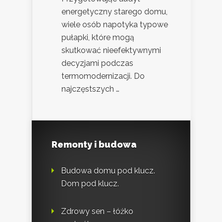
energetyczny starego domu,
wiele osób napotyka typowe
pułapki, które mogą
skutkować nieefektywnymi
decyzjami podczas
termomodernizacji. Do
najczęstszych …
Remonty i budowa
Budowa domu pod klucz.
Dom pod klucz.
Zdrowy sen – łóżko