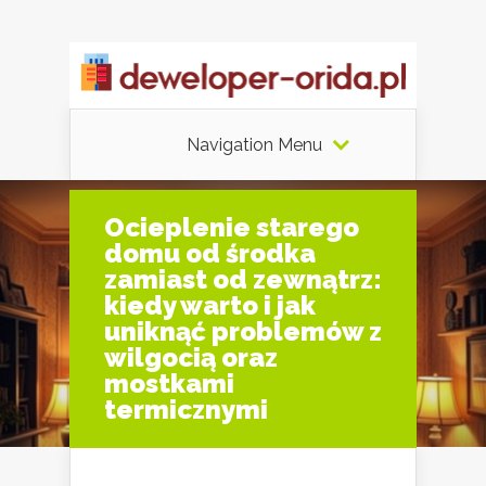
Navigation Menu
Ocieplenie starego
domu od środka
zamiast od zewnątrz:
kiedy warto i jak
uniknąć problemów z
wilgocią oraz
mostkami
termicznymi