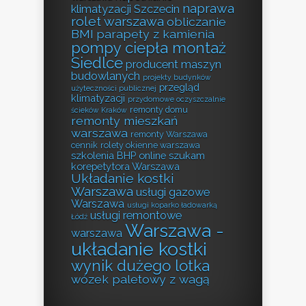
naprawa
klimatyzacji Szczecin
rolet warszawa
obliczanie
BMI
parapety z kamienia
pompy ciepła montaż
Siedlce
producent maszyn
budowlanych
projekty budynków
przegląd
użyteczności publicznej
klimatyzacji
przydomowe oczyszczalnie
remonty domu
ścieków Kraków
remonty mieszkań
warszawa
remonty Warszawa
cennik
rolety okienne warszawa
szkolenia BHP online
szukam
korepetytora Warszawa
Układanie kostki
Warszawa
usługi gazowe
Warszawa
usługi koparko ładowarką
usługi remontowe
Łódź
Warszawa -
warszawa
układanie kostki
wynik dużego lotka
wózek paletowy z wagą