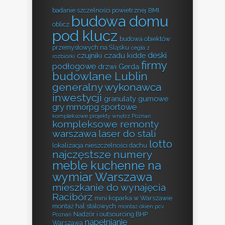
badanie szczelności powietrznej
BMI
budowa domu
oblicz
pod klucz
budowa obiektów
przemysłowych na Śląsku
cegła z
deski
czujniki czadu kidde
rozbiórki
firmy
podłogowe
drzwi Gerda
budowlane Lublin
generalny wykonawca
inwestycji
granulaty gumowe
gry mmorpg sportowe
kompleksowe projekty wnętrz Poznań
kompleksowe remonty
warszawa
laser do stali
lotto
lokalizacja nieszczelności dachu
najczęstsze numery
meble kuchenne na
wymiar Warszawa
mieszkanie do wynajęcia
Racibórz
mini koparka w Warszawie
montaż hal stalowych
montaż okien pcv
Nadzór i outsourcing BHP
Poznań
napełnianie
Warszawa