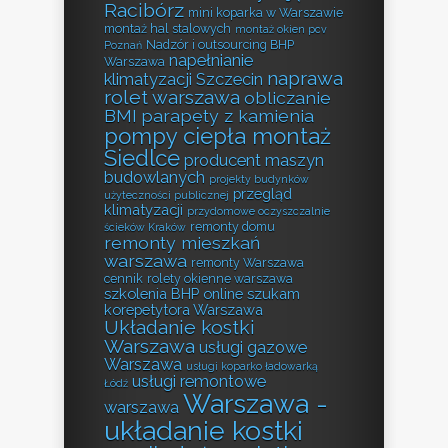
Racibórz
mini koparka w Warszawie
montaż hal stalowych
montaż okien pcv
Nadzór i outsourcing BHP
Poznań
napełnianie
Warszawa
naprawa
klimatyzacji Szczecin
rolet warszawa
obliczanie
BMI
parapety z kamienia
pompy ciepła montaż
Siedlce
producent maszyn
budowlanych
projekty budynków
przegląd
użyteczności publicznej
klimatyzacji
przydomowe oczyszczalnie
remonty domu
ścieków Kraków
remonty mieszkań
warszawa
remonty Warszawa
cennik
rolety okienne warszawa
szkolenia BHP online
szukam
korepetytora Warszawa
Układanie kostki
Warszawa
usługi gazowe
Warszawa
usługi koparko ładowarką
usługi remontowe
Łódź
Warszawa -
warszawa
układanie kostki