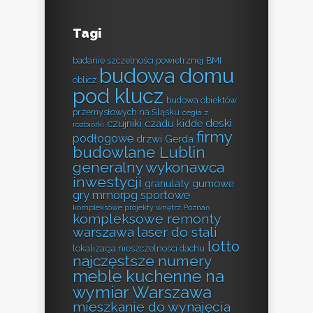
Tagi
badanie szczelności powietrznej
BMI
budowa domu
oblicz
pod klucz
budowa obiektów
przemysłowych na Śląsku
cegła z
deski
czujniki czadu kidde
rozbiórki
firmy
podłogowe
drzwi Gerda
budowlane Lublin
generalny wykonawca
inwestycji
granulaty gumowe
gry mmorpg sportowe
kompleksowe projekty wnętrz Poznań
kompleksowe remonty
warszawa
laser do stali
lotto
lokalizacja nieszczelności dachu
najczęstsze numery
meble kuchenne na
wymiar Warszawa
mieszkanie do wynajęcia