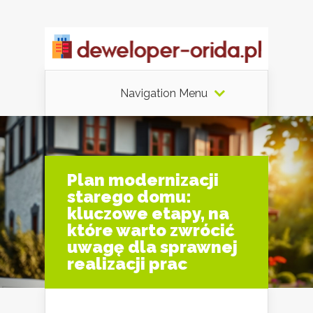
Navigation Menu
Plan modernizacji
starego domu:
kluczowe etapy, na
które warto zwrócić
uwagę dla sprawnej
realizacji prac