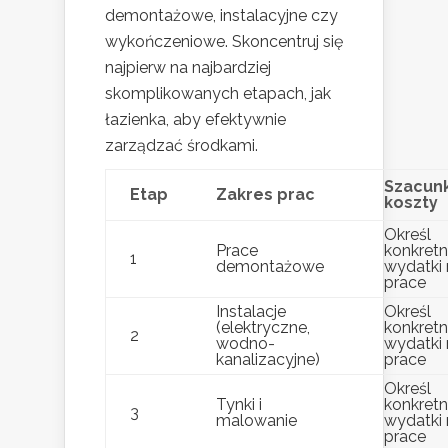
demontażowe, instalacyjne czy
wykończeniowe. Skoncentruj się
najpierw na najbardziej
skomplikowanych etapach, jak
łazienka, aby efektywnie
zarządzać środkami.
Szacun
Etap
Zakres prac
koszty
Określ
Prace
konkret
1
demontażowe
wydatki 
prace
Instalacje
Określ
(elektryczne,
konkret
2
wodno-
wydatki 
kanalizacyjne)
prace
Określ
Tynki i
konkret
3
malowanie
wydatki 
prace