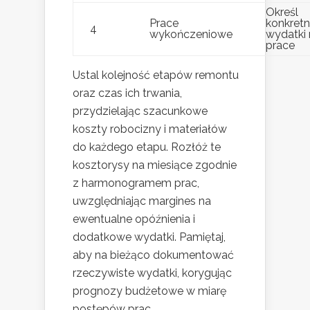
Określ
Prace
konkret
4
wykończeniowe
wydatki 
prace
Ustal kolejność etapów remontu
oraz czas ich trwania,
przydzielając szacunkowe
koszty robocizny i materiałów
do każdego etapu. Rozłóż te
kosztorysy na miesiące zgodnie
z harmonogramem prac,
uwzględniając margines na
ewentualne opóźnienia i
dodatkowe wydatki. Pamiętaj,
aby na bieżąco dokumentować
rzeczywiste wydatki, korygując
prognozy budżetowe w miarę
postępów prac.