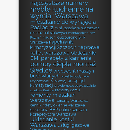
najczęstsze numery
meble kuchenne na
wymiar Warszawa
mieszkanie do wynajęcia
Racibórz
mini koparka w Warszawie
montaż hal stalowych
montaż okien pcv
Nadzór i outsourcing BHP
Poznań
napełnianie
Warszawa
naprawa
klimatyzacji Szczecin
rolet warszawa
obliczanie
BMI
parapety z kamienia
pompy ciepła montaż
Siedlce
producent maszyn
budowlanych
projekty budynków
przegląd
użyteczności publicznej
klimatyzacji
przydomowe oczyszczalnie
remonty domu
ścieków Kraków
remonty mieszkań
warszawa
remonty Warszawa
cennik
rolety okienne warszawa
szkolenia BHP online
szukam
korepetytora Warszawa
Układanie kostki
Warszawa
usługi gazowe