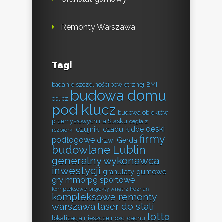
Remonty Warszawa
Tagi
badanie szczelności powietrznej
BMI
budowa domu
oblicz
pod klucz
budowa obiektów
przemysłowych na Śląsku
cegła z
deski
czujniki czadu kidde
rozbiórki
firmy
podłogowe
drzwi Gerda
budowlane Lublin
generalny wykonawca
inwestycji
granulaty gumowe
gry mmorpg sportowe
kompleksowe projekty wnętrz Poznań
kompleksowe remonty
warszawa
laser do stali
lotto
lokalizacja nieszczelności dachu