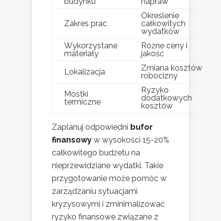
budynku
napraw
Określenie
Zakres prac
całkowitych
wydatków
Wykorzystane
Różne ceny i
materiały
jakość
Zmiana kosztów
Lokalizacja
robocizny
Ryzyko
Mostki
dodatkowych
termiczne
kosztów
Zaplanuj odpowiedni
bufor
finansowy
w wysokości 15-20%
całkowitego budżetu na
nieprzewidziane wydatki. Takie
przygotowanie może pomóc w
zarządzaniu sytuacjami
kryzysowymi i zminimalizować
ryzyko finansowe związane z