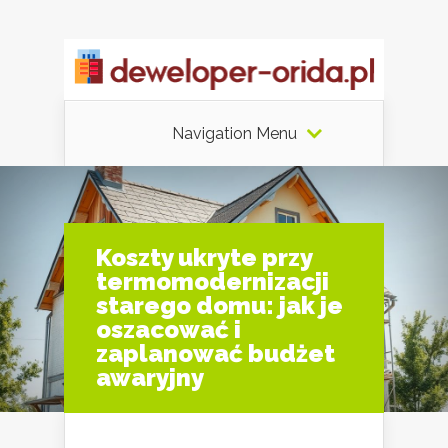
Navigation Menu
Koszty ukryte przy
termomodernizacji
starego domu: jak je
oszacować i
zaplanować budżet
awaryjny