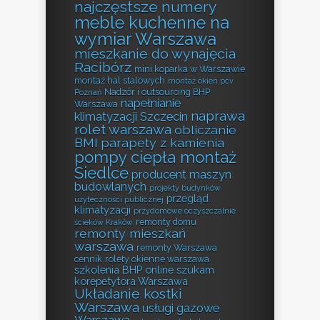
najczęstsze numery
meble kuchenne na
wymiar Warszawa
mieszkanie do wynajęcia
Racibórz
mini koparka w Warszawie
montaż hal stalowych
montaż okien pcv
Nadzór i outsourcing BHP
Poznań
napełnianie
Warszawa
naprawa
klimatyzacji Szczecin
rolet warszawa
obliczanie
BMI
parapety z kamienia
pompy ciepła montaż
Siedlce
producent maszyn
budowlanych
projekty budynków
przegląd
użyteczności publicznej
klimatyzacji
przydomowe oczyszczalnie
remonty domu
ścieków Kraków
remonty mieszkań
warszawa
remonty Warszawa
cennik
rolety okienne warszawa
szkolenia BHP online
szukam
korepetytora Warszawa
Układanie kostki
Warszawa
usługi gazowe