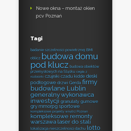
Nowe okna – montaż okien
pcv Poznań
Tagi
badanie szczelności powietrznej
BMI
budowa domu
oblicz
pod klucz
budowa obiektów
przemysłowych na Śląsku
cegła z
deski
czujniki czadu kidde
rozbiórki
firmy
podłogowe
drzwi Gerda
budowlane Lublin
generalny wykonawca
inwestycji
granulaty gumowe
gry mmorpg sportowe
kompleksowe projekty wnętrz Poznań
kompleksowe remonty
warszawa
laser do stali
lotto
lokalizacja nieszczelności dachu