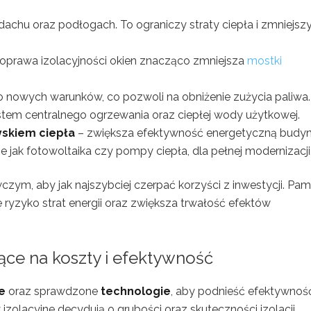
 dachu oraz podłogach. To ograniczy straty ciepła i zmniejsz
oprawa izolacyjności okien znacząco zmniejsza
mostki
o nowych warunków, co pozwoli na obniżenie zużycia paliwa.
ystem centralnego ogrzewania oraz ciepłej wody użytkowej.
yskiem ciepła
– zwiększa efektywność energetyczną budyn
ie jak fotowoltaika czy pompy ciepła, dla pełnej modernizacji
m, aby jak najszybciej czerpać korzyści z inwestycji. Pami
 ryzyko strat energii oraz zwiększa trwałość efektów
ące na koszty i efektywność
e
oraz sprawdzone
technologie
, aby podnieść efektywność
izolacyjne decydują o grubości oraz skuteczności izolacji