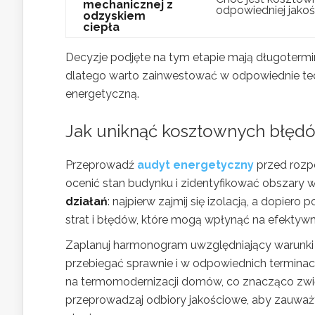
mechanicznej z
odpowiedniej jakoś
odzyskiem
ciepła
Decyzje podjęte na tym etapie mają długotermi
dlatego warto zainwestować w odpowiednie tec
energetyczną.
Jak uniknąć kosztownych błęd
Przeprowadź
audyt energetyczny
przed rozp
ocenić stan budynku i zidentyfikować obszary
działań
: najpierw zajmij się izolacją, a dopie
strat i błędów, które mogą wpłynąć na efektyw
Zaplanuj harmonogram uwzględniający warunki
przebiegać sprawnie i w odpowiednich terminac
na termomodernizacji domów, co znacząco zwi
przeprowadzaj odbiory jakościowe, aby zauwa