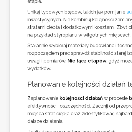
etapie.
Unikaj typowych błędów, takich jak pomijanie
au
inwestycyjnych. Nie kombinuj kolejności zamia
stratami ciepła i dodatkowymi kosztami. Zbyt c
na przykład styropianu w wilgotnych miejscach
Starannie wybieraj materiały budowlane i techn
rozpoczęciem prac sprawdź stabilność starej izo
uwagi i pomiarów.
Nie łącz etapów
, gdyż moż
wydatków.
Planowanie kolejności działań
Zaplanowanie
kolejności działań
w procesie
t
efektywności i oszczędności. Zacznij od prze
miejsca strat ciepła oraz zidentyfikować najb
dalsze działania.
Realizuj prace w następującej kolejności: