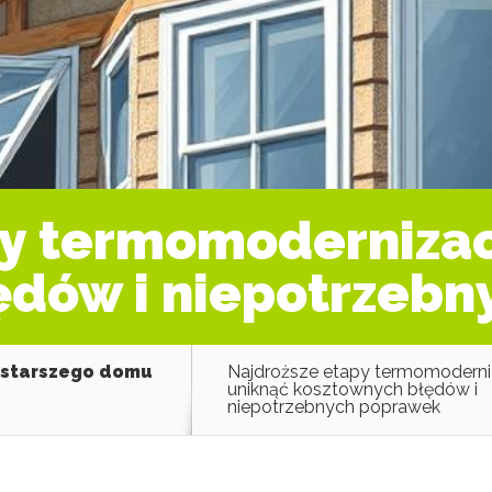
y termomodernizacj
ędów i niepotrzeb
 starszego domu
Najdroższe etapy termomoderniz
uniknąć kosztownych błędów i
niepotrzebnych poprawek