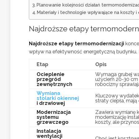
Planowanie kolejności działań termomoderniza
Materiały i technologie wpływające na koszty 
Najdroższe etapy
termomoderni
Najdroższe etapy termomodernizacji
koncen
wpływ na efektywność energetyczną budynku. 
Etap
Opis
Ocieplenie
Wymaga grubej wars
przegród
użyciem 20-30 cm m
zewnętrznych
robocizny sprawiaj
Wymiana
Kluczowy wydatek i
stolarki okiennej
straty ciepła, maj
i drzwiowej
Modernizacja
Zawiera wymianę k
systemu
modernizację insta
grzewczego
koszty, ale przyn
Instalacja
wentylacji
Choć jest kosztown