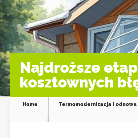
Najdroższe etap
kosztownych bł
Home
Termomodernizacja i odnowa