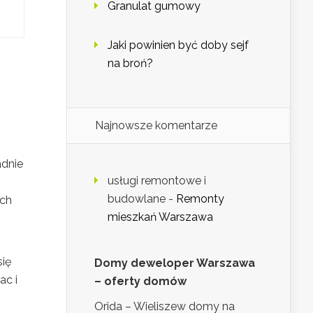
Granulat gumowy
Jaki powinien być doby sejf
na broń?
Najnowsze komentarze
adnie
usługi remontowe i
budowlane
-
Remonty
ych
mieszkań Warszawa
się
Domy deweloper Warszawa
ac i
– oferty domów
m
Orida – Wieliszew domy na