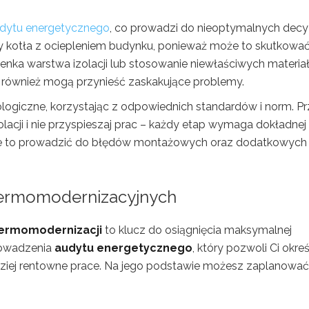
dytu energetycznego
, co prowadzi do nieoptymalnych decyz
ny kotła z ociepleniem budynku, ponieważ może to skutkowa
ienka warstwa izolacji lub stosowanie niewłaściwych materia
, również mogą przynieść zaskakujące problemy.
ologiczne, korzystając z odpowiednich standardów i norm. P
lacji i nie przyspieszaj prac – każdy etap wymaga dokładnej
e to prowadzić do błędów montażowych oraz dodatkowych
 termomodernizacyjnych
ermomodernizacji
to klucz do osiągnięcia maksymalnej
prowadzenia
audytu energetycznego
, który pozwoli Ci okreś
ardziej rentowne prace. Na jego podstawie możesz zaplanować