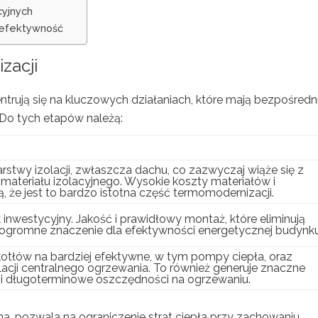
cyjnych
i efektywność
zacji
trują się na kluczowych działaniach, które mają bezpośredn
Do tych etapów należą:
twy izolacji, zwłaszcza dachu, co zazwyczaj wiąże się z
ateriału izolacyjnego. Wysokie koszty materiałów i
ą, że jest to bardzo istotna część termomodernizacji.
nwestycyjny. Jakość i prawidłowy montaż, które eliminują
ą ogromne znaczenie dla efektywności energetycznej budynku
otłów na bardziej efektywne, w tym pompy ciepła, oraz
lacji centralnego ogrzewania. To również generuje znaczne
osi długoterminowe oszczędności na ogrzewaniu.
a, pozwala na ograniczenie strat ciepła przy zachowaniu