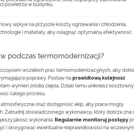
ci powietrza w budynku.
nowy wpływ na przyszłe koszty ogrzewania i chłodzenia,
hnologie i materiały, aby osiągnąć optymalną efektywność
ów podczas termomodernizacji?
oczęciem wszelkich prac termomodernizacyjnych, aby dokł
 wymagające poprawy. Postaw na
prawidłową kolejność
ro potem wymień źródła ciepła. Dzięki temu unikniesz kosztown
ność całego procesu.
 atmosferyczne oraz dostępność ekip, aby prace mogły
h. Zatrudnij doświadczonego wykonawcę, który dobrze zna 
ększy jakość wykonania.
Regularnie monitoruj postępy
pr
żyć i skorygować ewentualne nieprawidłowości na wczesny