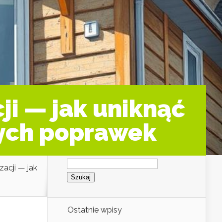
i — jak uniknąć
nych poprawek
Szukaj:
acji — jak
Ostatnie wpisy