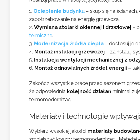
Ocieplenie budynku
– skup się na ścianach,
zapotrzebowanie na energię grzewczą.
Wymiana stolarki okiennej i drzwiowej
– p
termiczne
.
Modernizacja źródła ciepła
– dostosuj je d
Montaż instalacji grzewczej
– zainstaluj s
Instalacja wentylacji mechanicznej z odz
Montaż odnawialnych źródeł energii
– tak
Zakończ wszystkie prace przed sezonem grzewczy
że odpowiednia
kolejność działań
minimalizuje
termomodernizacji.
Materiały i technologie wpływaj
Wybierz wysokiej jakości
materiały budowlan
zmniejszyć koszty termomodernizacji. Materiały 