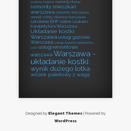
remonty domu
ścieków Kraków
remonty mieszkań
warszawa
remonty Warszawa
cennik
rolety okienne warszawa
szkolenia BHP online
szukam
korepetytora Warszawa
Układanie kostki
Warszawa
usługi gazowe
Warszawa
usługi koparko ładowarką
usługi remontowe
Łódź
Warszawa -
warszawa
układanie kostki
wynik dużego lotka
wózek paletowy z wagą
Designed by
Elegant Themes
| Powered by
WordPress