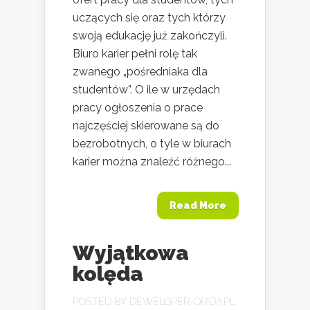
uczących się oraz tych którzy
swoją edukację już zakończyli.
Biuro karier pełni rolę tak
zwanego „pośredniaka dla
studentów”. O ile w urzędach
pracy ogłoszenia o prace
najczęściej skierowane są do
bezrobotnych, o tyle w biurach
karier można znaleźć różnego...
Read More
Wyjątkowa
kolęda
POSTED BY
DEWELOPER-ORIDA.PL