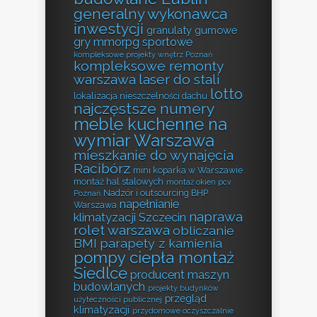
generalny wykonawca
inwestycji
granulaty gumowe
gry mmorpg sportowe
kompleksowe projekty wnętrz Poznań
kompleksowe remonty
warszawa
laser do stali
lotto
lokalizacja nieszczelności dachu
najczęstsze numery
meble kuchenne na
wymiar Warszawa
mieszkanie do wynajęcia
Racibórz
mini koparka w Warszawie
montaż hal stalowych
montaż okien pcv
Nadzór i outsourcing BHP
Poznań
napełnianie
Warszawa
naprawa
klimatyzacji Szczecin
rolet warszawa
obliczanie
BMI
parapety z kamienia
pompy ciepła montaż
Siedlce
producent maszyn
budowlanych
projekty budynków
przegląd
użyteczności publicznej
klimatyzacji
przydomowe oczyszczalnie