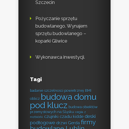
Szczecin
Pożyczanie sprzętu
budowlanego. Wynajem
sprzętu budowlanego –
koparki Gliwice
Wykonawca inwestycji.
Tagi
badanie szczelności powietrznej
BMI
budowa domu
oblicz
pod klucz
budowa obiektów
przemysłowych na Śląsku
cegła z
deski
czujniki czadu kidde
rozbiórki
firmy
podłogowe
drzwi Gerda
budowlane Lublin