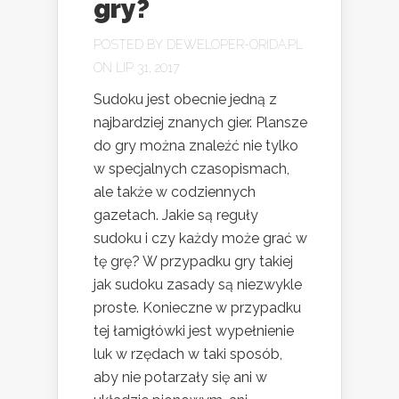
gry?
POSTED BY
DEWELOPER-ORIDA.PL
ON LIP 31, 2017
Sudoku jest obecnie jedną z
najbardziej znanych gier. Plansze
do gry można znaleźć nie tylko
w specjalnych czasopismach,
ale także w codziennych
gazetach. Jakie są reguły
sudoku i czy każdy może grać w
tę grę? W przypadku gry takiej
jak sudoku zasady są niezwykle
proste. Konieczne w przypadku
tej łamigłówki jest wypełnienie
luk w rzędach w taki sposób,
aby nie potarzały się ani w