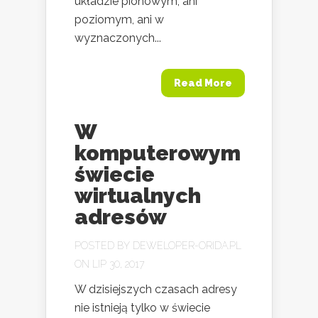
układzie pionowym, ani
poziomym, ani w
wyznaczonych...
Read More
W
komputerowym
świecie
wirtualnych
adresów
POSTED BY
DEWELOPER-ORIDA.PL
ON LIP 30, 2017
W dzisiejszych czasach adresy
nie istnieją tylko w świecie