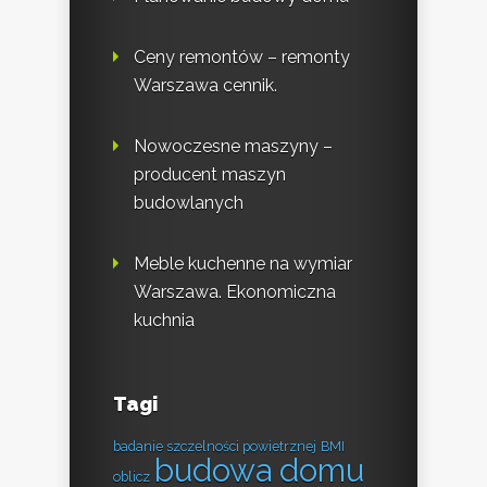
Ceny remontów – remonty
Warszawa cennik.
Nowoczesne maszyny –
producent maszyn
budowlanych
Meble kuchenne na wymiar
Warszawa. Ekonomiczna
kuchnia
Tagi
badanie szczelności powietrznej
BMI
budowa domu
oblicz