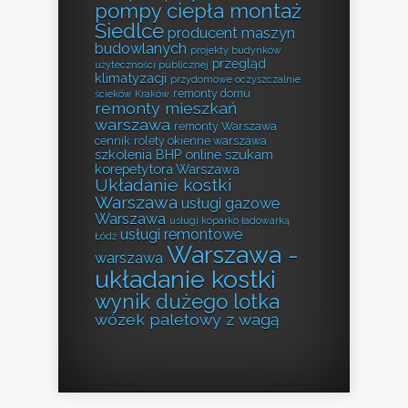
pompy ciepła montaż
Siedlce
producent maszyn
budowlanych
projekty budynków
przegląd
użyteczności publicznej
klimatyzacji
przydomowe oczyszczalnie
remonty domu
ścieków Kraków
remonty mieszkań
warszawa
remonty Warszawa
cennik
rolety okienne warszawa
szkolenia BHP online
szukam
korepetytora Warszawa
Układanie kostki
Warszawa
usługi gazowe
Warszawa
usługi koparko ładowarką
usługi remontowe
Łódź
Warszawa -
warszawa
układanie kostki
wynik dużego lotka
wózek paletowy z wagą