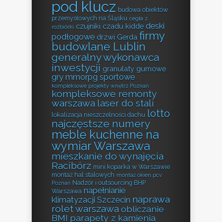
pod klucz
budowa obiektów
przemysłowych na Śląsku
cegła z
deski
czujniki czadu kidde
rozbiórki
firmy
podłogowe
drzwi Gerda
budowlane Lublin
generalny wykonawca
inwestycji
granulaty gumowe
gry mmorpg sportowe
kompleksowe projekty wnętrz Poznań
kompleksowe remonty
warszawa
laser do stali
lotto
lokalizacja nieszczelności dachu
najczęstsze numery
meble kuchenne na
wymiar Warszawa
mieszkanie do wynajęcia
Racibórz
mini koparka w Warszawie
montaż hal stalowych
montaż okien pcv
Nadzór i outsourcing BHP
Poznań
napełnianie
Warszawa
naprawa
klimatyzacji Szczecin
rolet warszawa
obliczanie
BMI
parapety z kamienia