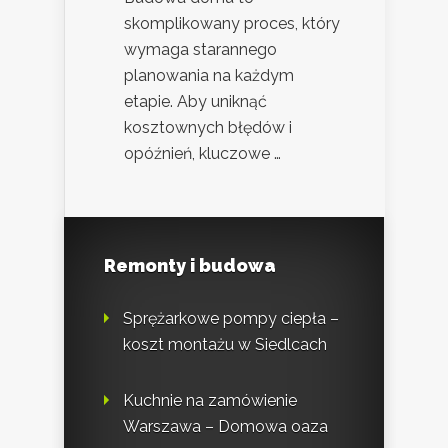
skomplikowany proces, który
wymaga starannego
planowania na każdym
etapie. Aby uniknąć
kosztownych błędów i
opóźnień, kluczowe …
Remonty i budowa
Sprężarkowe pompy ciepła –
koszt montażu w Siedlcach
Kuchnie na zamówienie
Warszawa – Domowa oaza