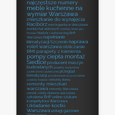
najczęstsze numery
meble kuchenne na
wymiar Warszawa
mieszkanie do wynajęcia
Racibórz
mini koparka w Warszawie
montaż hal stalowych
montaż okien pcv
Nadzór i outsourcing BHP
Poznań
napełnianie
Warszawa
naprawa
klimatyzacji Szczecin
rolet warszawa
obliczanie
BMI
parapety z kamienia
pompy ciepła montaż
Siedlce
producent maszyn
budowlanych
projekty budynków
przegląd
użyteczności publicznej
klimatyzacji
przydomowe oczyszczalnie
remonty domu
ścieków Kraków
remonty mieszkań
warszawa
remonty Warszawa
cennik
rolety okienne warszawa
szkolenia BHP online
szukam
korepetytora Warszawa
Układanie kostki
Warszawa
usługi gazowe