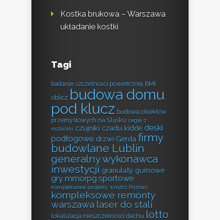
Kostka brukowa – Warszawa
układanie kostki
Tagi
badanie szczelności powietrznej
BMI
budowa domu
oblicz
pod klucz
budowa obiektów
przemysłowych na Śląsku
cegła z
deski
czujniki czadu kidde
rozbiórki
firmy
podłogowe
drzwi Gerda
budowlane Lublin
generalny wykonawca
inwestycji
granulaty gumowe
gry mmorpg sportowe
kompleksowe projekty wnętrz Poznań
kompleksowe remonty
warszawa
laser do stali
lotto
lokalizacja nieszczelności dachu