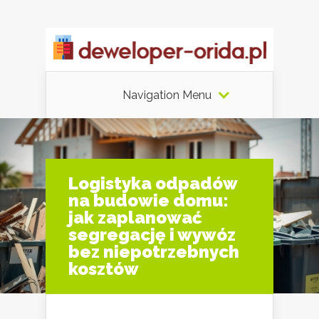
Navigation Menu
Logistyka odpadów
na budowie domu:
jak zaplanować
segregację i wywóz
bez niepotrzebnych
kosztów