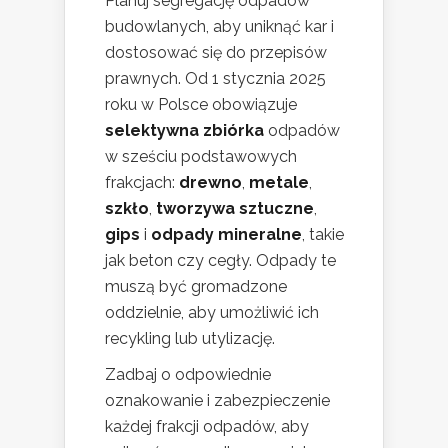
Planuj segregację odpadów
budowlanych, aby uniknąć kar i
dostosować się do przepisów
prawnych. Od 1 stycznia 2025
roku w Polsce obowiązuje
selektywna zbiórka
odpadów
w sześciu podstawowych
frakcjach:
drewno
,
metale
,
szkło
,
tworzywa sztuczne
,
gips
i
odpady mineralne
, takie
jak beton czy cegły. Odpady te
muszą być gromadzone
oddzielnie, aby umożliwić ich
recykling lub utylizację.
Zadbaj o odpowiednie
oznakowanie i zabezpieczenie
każdej frakcji odpadów, aby