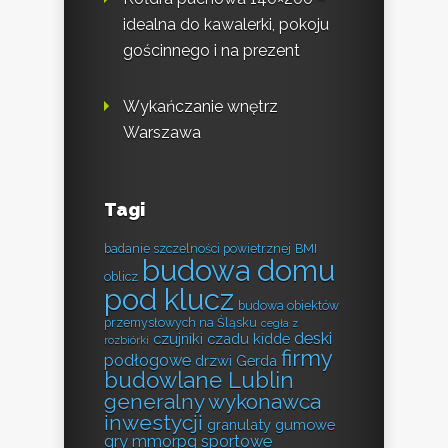
idealna do kawalerki, pokoju
gościnnego i na prezent
Wykańczanie wnętrz
Warszawa
Tagi
badanie szczelności powietrznej
BMI
budowa domu
oblicz
pod klucz
budowa obiektów
przemysłowych na Śląsku
cegła z
deski
czujniki czadu kidde
rozbiórki
firmy
podłogowe
drzwi Gerda
budowlane Lublin
generalny wykonawca
inwestycji
granulaty gumowe
gry mmorpg sportowe