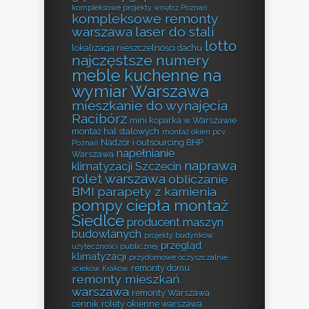
kompleksowe projekty wnętrz Poznań
kompleksowe remonty
warszawa
laser do stali
lotto
lokalizacja nieszczelności dachu
najczęstsze numery
meble kuchenne na
wymiar Warszawa
mieszkanie do wynajęcia
Racibórz
mini koparka w Warszawie
montaż hal stalowych
montaż okien pcv
Nadzór i outsourcing BHP
Poznań
napełnianie
Warszawa
naprawa
klimatyzacji Szczecin
rolet warszawa
obliczanie
BMI
parapety z kamienia
pompy ciepła montaż
Siedlce
producent maszyn
budowlanych
projekty budynków
przegląd
użyteczności publicznej
klimatyzacji
przydomowe oczyszczalnie
remonty domu
ścieków Kraków
remonty mieszkań
warszawa
remonty Warszawa
cennik
rolety okienne warszawa