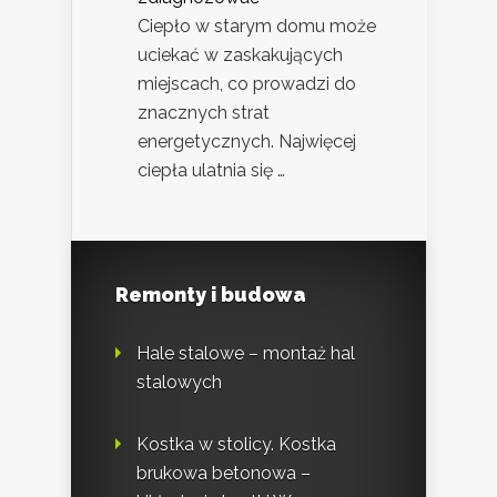
Ciepło w starym domu może
uciekać w zaskakujących
miejscach, co prowadzi do
znacznych strat
energetycznych. Najwięcej
ciepła ulatnia się …
Remonty i budowa
Hale stalowe – montaż hal
stalowych
Kostka w stolicy. Kostka
brukowa betonowa –