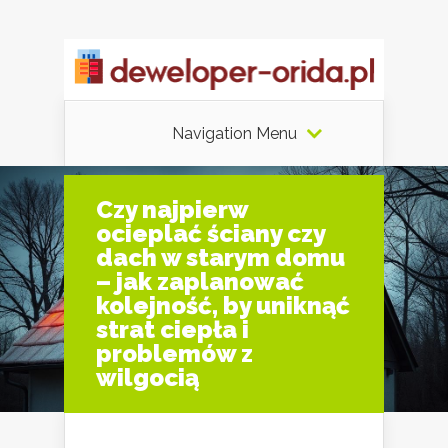
Navigation Menu
Czy najpierw
ocieplać ściany czy
dach w starym domu
– jak zaplanować
kolejność, by uniknąć
strat ciepła i
problemów z
wilgocią