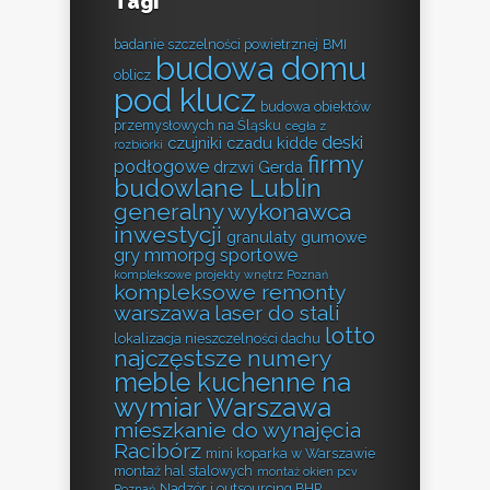
Tagi
badanie szczelności powietrznej
BMI
budowa domu
oblicz
pod klucz
budowa obiektów
przemysłowych na Śląsku
cegła z
deski
czujniki czadu kidde
rozbiórki
firmy
podłogowe
drzwi Gerda
budowlane Lublin
generalny wykonawca
inwestycji
granulaty gumowe
gry mmorpg sportowe
kompleksowe projekty wnętrz Poznań
kompleksowe remonty
warszawa
laser do stali
lotto
lokalizacja nieszczelności dachu
najczęstsze numery
meble kuchenne na
wymiar Warszawa
mieszkanie do wynajęcia
Racibórz
mini koparka w Warszawie
montaż hal stalowych
montaż okien pcv
Nadzór i outsourcing BHP
Poznań