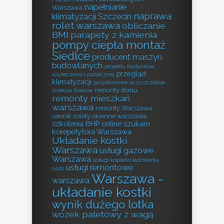
napełnianie
Warszawa
naprawa
klimatyzacji Szczecin
rolet warszawa
obliczanie
BMI
parapety z kamienia
pompy ciepła montaż
Siedlce
producent maszyn
budowlanych
projekty budynków
przegląd
użyteczności publicznej
klimatyzacji
przydomowe oczyszczalnie
remonty domu
ścieków Kraków
remonty mieszkań
warszawa
remonty Warszawa
cennik
rolety okienne warszawa
szkolenia BHP online
szukam
korepetytora Warszawa
Układanie kostki
Warszawa
usługi gazowe
Warszawa
usługi koparko ładowarką
usługi remontowe
Łódź
Warszawa -
warszawa
układanie kostki
wynik dużego lotka
wózek paletowy z wagą