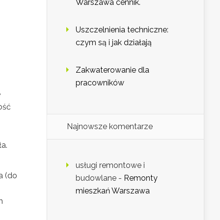
Warszawa cennik.
Uszczelnienia techniczne:
czym są i jak działają
Zakwaterowanie dla
pracowników
e
ość
Najnowsze komentarze
ła.
usługi remontowe i
a (do
budowlane
-
Remonty
mieszkań Warszawa
h