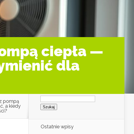
 pompą ciepła —
ymienić dla
Szukaj:
ę z pompą
ć, a kiedy
ści?
Ostatnie wpisy