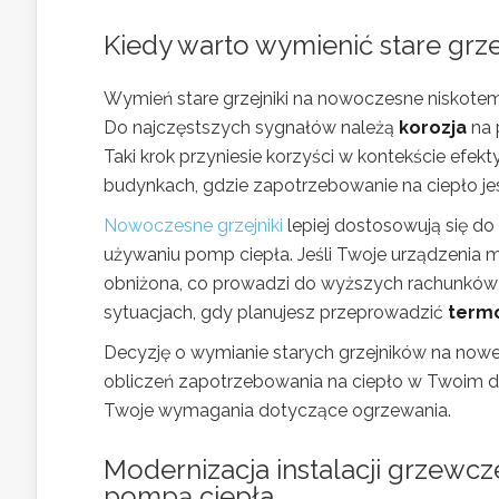
Kiedy warto wymienić stare gr
Wymień stare grzejniki na nowoczesne niskotem
Do najczęstszych sygnałów należą
korozja
na 
Taki krok przyniesie korzyści w kontekście efe
budynkach, gdzie zapotrzebowanie na ciepło je
Nowoczesne grzejniki
lepiej dostosowują się do
używaniu pomp ciepła. Jeśli Twoje urządzenia m
obniżona, co prowadzi do wyższych rachunków
sytuacjach, gdy planujesz przeprowadzić
term
Decyzję o wymianie starych grzejników na nowe
obliczeń zapotrzebowania na ciepło w Twoim d
Twoje wymagania dotyczące ogrzewania.
Modernizacja instalacji grzewcz
pompą ciepła