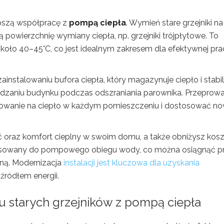
epszą współpracę z
pompą ciepła
. Wymień stare grzejniki na
powierzchnię wymiany ciepła, np. grzejniki trójpłytowe. To
około 40–45°C, co jest idealnym zakresem dla efektywnej pra
ainstalowaniu bufora ciepła, który magazynuje ciepło i stabil
dzaniu budynku podczas odszraniania parownika. Przeprow
zebowanie na ciepło w każdym pomieszczeniu i dostosować n
ć oraz komfort cieplny w swoim domu, a także obniżysz kos
zystosowany do pompowego obiegu wody, co można osiągnąć p
zną. Modernizacja
instalacji jest kluczowa dla uzyskania
ródłem energii.
u starych grzejników z pompą ciepła