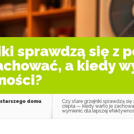
niki sprawdzą się z
zachować, a kiedy w
ności?
 starszego domu
Czy stare grzejniki sprawdzą si
ciepła — kiedy warto je zachowa
wymienić dla lepszej efektywno