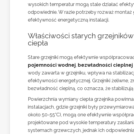
wysokich temperatur mogą stale działać efekt
odpowiednie. W razie potrzeby rozważ montaż 
efektywność energetyczną instalacji.
Właściwości starych grzejnikó
ciepła
Stare grzejniki mogą efektywnie współpracować
pojemności wodnej
,
bezwładności cieplnej
wody zawarta w grzejniku, wpływa na stabiliz
efektywności energetycznej. Grzejniki żeliwne,
bezwładność cieplną, co oznacza, że stabilizują
Powierzchnia wymiany ciepła grzejnika powinna
instalacjach, gdzie grzejniki były przewymiarow
około 50-55°C), mogą one efektywnie współprac
projektowane pod wysokie temperatury zasilan
systemach grzewczych, jednak ich odpowiednia