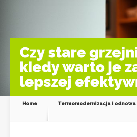
Czy stare grzej
kiedy warto je 
lepszej efektyw
Home
Termomodernizacja i odnowa