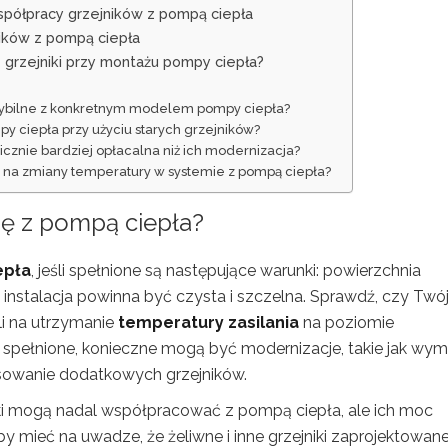
współpracy grzejników z pompą ciepła
ników z pompą ciepła
 grzejniki przy montażu pompy ciepła?
patybilne z konkretnym modelem pompy ciepła?
y ciepła przy użyciu starych grzejników?
cznie bardziej opłacalna niż ich modernizacja?
bko na zmiany temperatury w systemie z pompą ciepła?
się z pompą ciepła?
epła
, jeśli spełnione są następujące warunki: powierzchnia
instalacja powinna być czysta i szczelna. Sprawdź, czy Twó
i na utrzymanie
temperatury zasilania
na poziomie
 spełnione, konieczne mogą być modernizacje, takie jak wym
osowanie dodatkowych grzejników.
jniki mogą nadal współpracować z pompą ciepła, ale ich moc
 mieć na uwadze, że żeliwne i inne grzejniki zaprojektowan