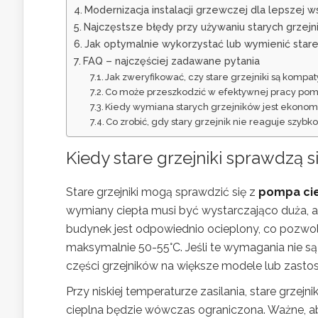
Modernizacja instalacji grzewczej dla lepszej 
Najczęstsze błędy przy używaniu starych grzej
Jak optymalnie wykorzystać lub wymienić stare
FAQ – najczęściej zadawane pytania
Jak zweryfikować, czy stare grzejniki są kom
Co może przeszkodzić w efektywnej pracy pomp
Kiedy wymiana starych grzejników jest ekonomi
Co zrobić, gdy stary grzejnik nie reaguje szy
Kiedy stare grzejniki sprawdzą 
Stare grzejniki mogą sprawdzić się z
pompa ci
wymiany ciepła musi być wystarczająco duża, a 
budynek jest odpowiednio ocieplony, co pozwol
maksymalnie 50-55°C. Jeśli te wymagania nie są
części grzejników na większe modele lub zast
Przy niskiej temperaturze zasilania, stare grze
cieplna będzie wówczas ograniczona. Ważne, aby