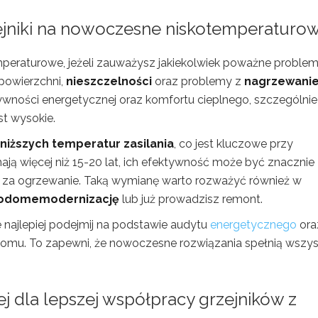
zejniki na nowoczesne niskotemperaturo
peraturowe, jeżeli zauważysz jakiekolwiek poważne problem
powierzchni,
nieszczelności
oraz problemy z
nagrzewani
ktywności energetycznej oraz komfortu cieplnego, szczególni
st wysokie.
niższych temperatur zasilania
, co jest kluczowe przy
ają więcej niż 15-20 lat, ich efektywność może być znacznie
 za ogrzewanie. Taką wymianę warto rozważyć również w
odomemodernizację
lub już prowadzisz remont.
 najlepiej podejmij na podstawie audytu
energetycznego
ora
omu. To zapewni, że nowoczesne rozwiązania spełnią wszys
ej
dla lepszej współpracy grzejników z