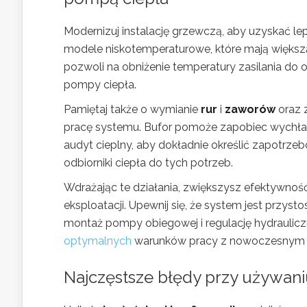
Modernizuj instalację grzewczą, aby uzyskać l
modele niskotemperaturowe, które mają większą 
pozwoli na obniżenie temperatury zasilania do 
pompy ciepła.
Pamiętaj także o wymianie
rur
i
zaworów
oraz z
pracę systemu. Bufor pomoże zapobiec wychła
audyt cieplny, aby dokładnie określić zapotr
odbiorniki ciepła do tych potrzeb.
Wdrażając te działania, zwiększysz efektywnoś
eksploatacji. Upewnij się, że system jest pr
montaż pompy obiegowej i regulację hydraulic
optymalnych
warunków pracy z nowoczesnym ź
Najczęstsze błędy przy używani