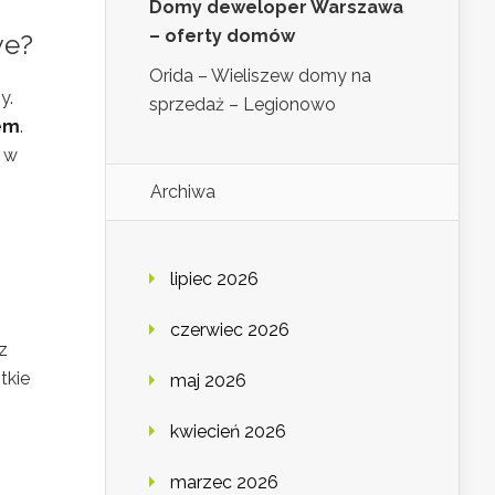
Domy deweloper Warszawa
– oferty domów
we?
Orida – Wieliszew domy na
y.
sprzedaż – Legionowo
em
.
e w
Archiwa
lipiec 2026
czerwiec 2026
z
tkie
maj 2026
kwiecień 2026
marzec 2026