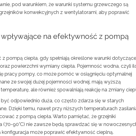
ywnie, pod warunkiem, że warunki systemu grzewczego są
grzejników konwekcyjnych z wentylatorami, aby poprawić
w wpływające na efektywność z pompą
 z pompą ciepła, gdy spełniają określone warunki dotycząc
oraz powierzchni wymiany ciepła. Pojemność wodna, czyli il
ację pracy pompy, co może pomóc w osiągnięciu optymalnej
 znane ze swojej dużej pojemności wodnej, mają wyższą
 temperaturę, ale również spowalniają reakcję na zmiany ciep
 być odpowiednio duża, co często zdarza się w starych
ane. Dzięki temu, nawet przy niższych temperaturach zasilani
ować z pompą ciepła. Warto pamiętać, że grzejniki
ia (70-90°C) nie zawsze będą sprawdzać się w nowoczesnyc
 konfiguracja może poprawić efektywność cieplną.