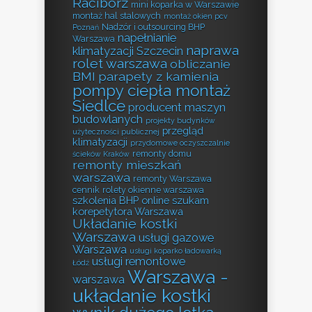
Racibórz
mini koparka w Warszawie
montaż hal stalowych
montaż okien pcv
Nadzór i outsourcing BHP
Poznań
napełnianie
Warszawa
naprawa
klimatyzacji Szczecin
rolet warszawa
obliczanie
BMI
parapety z kamienia
pompy ciepła montaż
Siedlce
producent maszyn
budowlanych
projekty budynków
przegląd
użyteczności publicznej
klimatyzacji
przydomowe oczyszczalnie
remonty domu
ścieków Kraków
remonty mieszkań
warszawa
remonty Warszawa
cennik
rolety okienne warszawa
szkolenia BHP online
szukam
korepetytora Warszawa
Układanie kostki
Warszawa
usługi gazowe
Warszawa
usługi koparko ładowarką
usługi remontowe
Łódź
Warszawa -
warszawa
układanie kostki