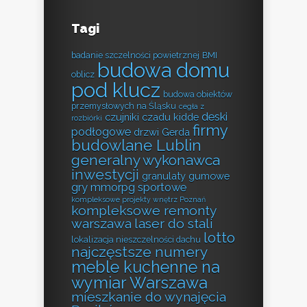
Tagi
badanie szczelności powietrznej
BMI
budowa domu
oblicz
pod klucz
budowa obiektów
przemysłowych na Śląsku
cegła z
deski
czujniki czadu kidde
rozbiórki
firmy
podłogowe
drzwi Gerda
budowlane Lublin
generalny wykonawca
inwestycji
granulaty gumowe
gry mmorpg sportowe
kompleksowe projekty wnętrz Poznań
kompleksowe remonty
warszawa
laser do stali
lotto
lokalizacja nieszczelności dachu
najczęstsze numery
meble kuchenne na
wymiar Warszawa
mieszkanie do wynajęcia