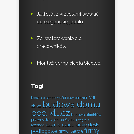
Jaki stół z krzesłami wybrać
do eleganckiej jadalni
Zakwaterowanie dla
pracowników
Montaż pomp ciepła Siedlce.
Tagi
badanie szczelności powietrznej
BMI
budowa domu
oblicz
pod klucz
budowa obiektów
przemysłowych na Śląsku
cegła z
deski
czujniki czadu kidde
rozbiórki
firmy
podłogowe
drzwi Gerda