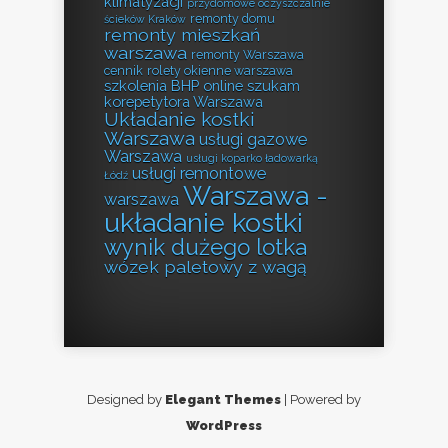
klimatyzacji
przydomowe oczyszczalnie
remonty domu
ścieków Kraków
remonty mieszkań
warszawa
remonty Warszawa
cennik
rolety okienne warszawa
szkolenia BHP online
szukam
korepetytora Warszawa
Układanie kostki
Warszawa
usługi gazowe
Warszawa
usługi koparko ładowarką
usługi remontowe
Łódź
Warszawa -
warszawa
układanie kostki
wynik dużego lotka
wózek paletowy z wagą
Designed by
Elegant Themes
| Powered by
WordPress