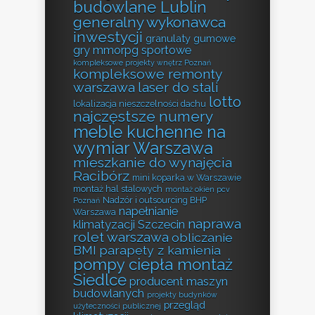
budowlane Lublin
generalny wykonawca
inwestycji
granulaty gumowe
gry mmorpg sportowe
kompleksowe projekty wnętrz Poznań
kompleksowe remonty
warszawa
laser do stali
lotto
lokalizacja nieszczelności dachu
najczęstsze numery
meble kuchenne na
wymiar Warszawa
mieszkanie do wynajęcia
Racibórz
mini koparka w Warszawie
montaż hal stalowych
montaż okien pcv
Nadzór i outsourcing BHP
Poznań
napełnianie
Warszawa
naprawa
klimatyzacji Szczecin
rolet warszawa
obliczanie
BMI
parapety z kamienia
pompy ciepła montaż
Siedlce
producent maszyn
budowlanych
projekty budynków
przegląd
użyteczności publicznej