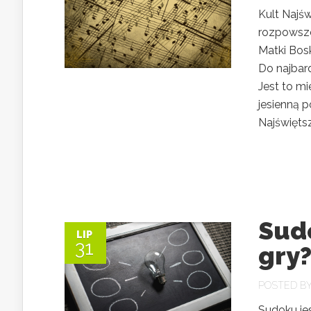
Kult Najśw
rozpowsze
Matki Bosk
Do najbar
Jest to m
jesienną 
Najświęts
Sudo
LIP
31
gry
POSTED B
Sudoku jes