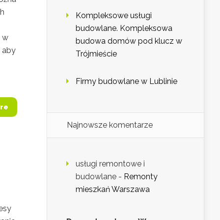
ch
Kompleksowe usługi
budowlane. Kompleksowa
e w
budowa domów pod klucz w
, aby
Trójmieście
Firmy budowlane w Lublinie
re
Najnowsze komentarze
usługi remontowe i
budowlane
-
Remonty
mieszkań Warszawa
resy