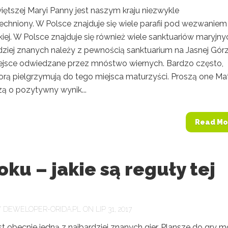
iętszej Maryi Panny jest naszym kraju niezwykle
chniony. W Polsce znajduje się wiele parafii pod wezwaniem
iej. W Polsce znajduje się również wiele sanktuariów maryjny
dziej znanych należy z pewnością sanktuarium na Jasnej Górz
iejsce odwiedzane przez mnóstwo wiernych. Bardzo często,
porą pielgrzymują do tego miejsca maturzyści. Proszą one Ma
zą o pozytywny wynik...
Read Mo
ku – jakie są reguły tej
?
Y
DEWELOPER-ORIDA.PL
ON LIP 31, 2017
t obecnie jedną z najbardziej znanych gier. Plansze do gry 