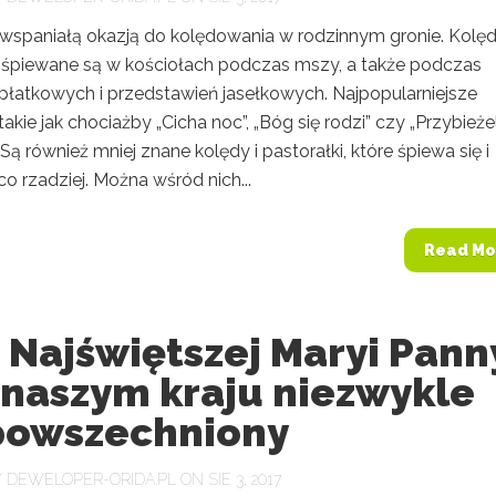
 wspaniałą okazją do kolędowania w rodzinnym gronie. Kolęd
i śpiewane są w kościołach podczas mszy, a także podczas
płatkowych i przedstawień jasełkowych. Najpopularniejsze
takie jak chociażby „Cicha noc”, „Bóg się rodzi” czy „Przybieże
 Są również mniej znane kolędy i pastorałki, które śpiewa się i
co rzadziej. Można wśród nich...
Read Mo
 Najświętszej Maryi Pann
 naszym kraju niezwykle
powszechniony
Y
DEWELOPER-ORIDA.PL
ON SIE 3, 2017