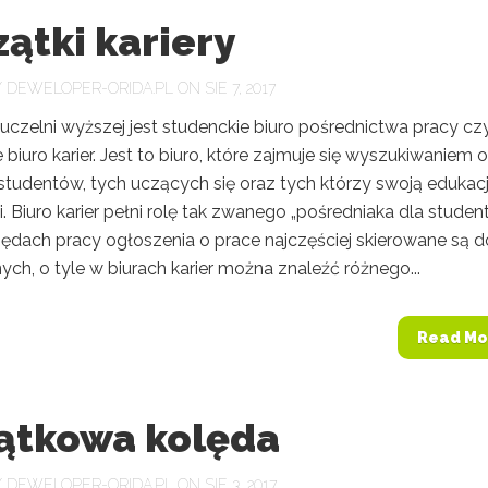
ątki kariery
Y
DEWELOPER-ORIDA.PL
ON SIE 7, 2017
uczelni wyższej jest studenckie biuro pośrednictwa pracy czy
 biuro karier. Jest to biuro, które zajmuje się wyszukiwaniem o
studentów, tych uczących się oraz tych którzy swoją edukacj
. Biuro karier pełni rolę tak zwanego „pośredniaka dla studen
zędach pracy ogłoszenia o prace najczęściej skierowane są d
ch, o tyle w biurach karier można znaleźć różnego...
Read Mo
ątkowa kolęda
Y
DEWELOPER-ORIDA.PL
ON SIE 3, 2017