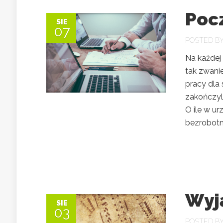
Pocz
SIE
07
POSTED B
Na każdej 
tak zwanie
pracy dla 
zakończyli
O ile w ur
bezrobotny
Wyj
SIE
03
POSTED B