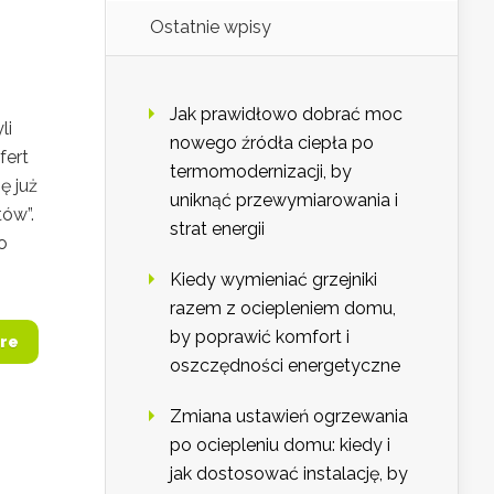
Ostatnie wpisy
Jak prawidłowo dobrać moc
li
nowego źródła ciepła po
fert
termomodernizacji, by
ę już
uniknąć przewymiarowania i
tów”.
strat energii
o
Kiedy wymieniać grzejniki
razem z ociepleniem domu,
by poprawić komfort i
re
oszczędności energetyczne
Zmiana ustawień ogrzewania
po ociepleniu domu: kiedy i
jak dostosować instalację, by