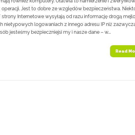
 mają również komputery. Ułatwia to namierzenie i zweryfiko
h operacji. Jest to dobre ze względów bezpieczeństwa. Niekt
 / strony Internetowe wysyłają od razu informację drogą mej
ch nietypowych logowaniach z innego adresu IP niż zazwycz
ób jesteśmy bezpieczniejsi my i nasze dane – w...
Read Mo