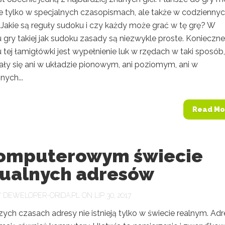
ie tylko w specjalnych czasopismach, ale także w codzienny
 Jakie są reguły sudoku i czy każdy może grać w tę grę? W
 gry takiej jak sudoku zasady są niezwykle proste. Konieczn
tej łamigłówki jest wypełnienie luk w rzędach w taki sposób
ały się ani w układzie pionowym, ani poziomym, ani w
ych...
Read Mo
omputerowym świecie
tualnych adresów
Y
DEWELOPER-ORIDA.PL
ON LIP 30, 2017
zych czasach adresy nie istnieją tylko w świecie realnym. Ad