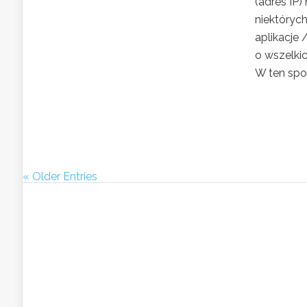
(adres IP)
niektóryc
aplikacje
o wszelki
W ten spos
« Older Entries