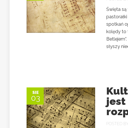
Święta są
pastorałk
spotkań o
kolędy to 
Betlejem”.
słyszy nie
Kult
SIE
03
jest
roz
POSTED B