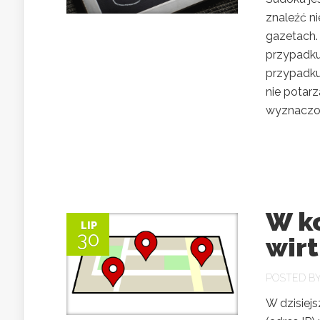
znaleźć n
gazetach.
przypadku
przypadku 
nie potarz
wyznaczon
W k
LIP
30
wir
POSTED B
W dzisiejs