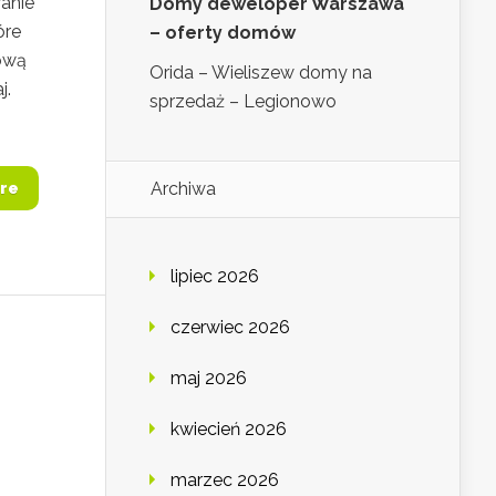
wanie
Domy deweloper Warszawa
óre
– oferty domów
lową
Orida – Wieliszew domy na
aj.
sprzedaż – Legionowo
Archiwa
re
lipiec 2026
czerwiec 2026
maj 2026
kwiecień 2026
marzec 2026