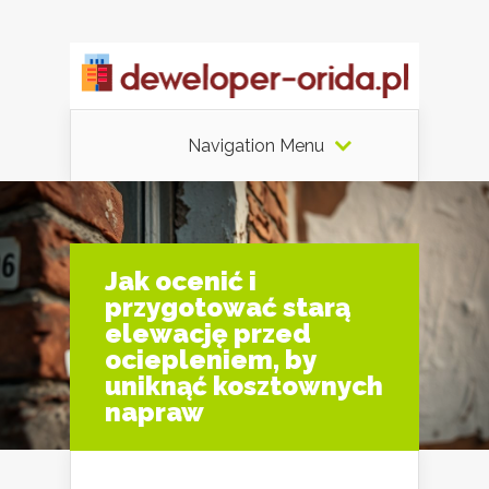
Navigation Menu
Jak ocenić i
przygotować starą
elewację przed
ociepleniem, by
uniknąć kosztownych
napraw