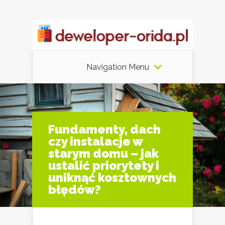
Navigation Menu
Fundamenty, dach
czy instalacje w
starym domu – jak
ustalić priorytety i
uniknąć kosztownych
błędów?