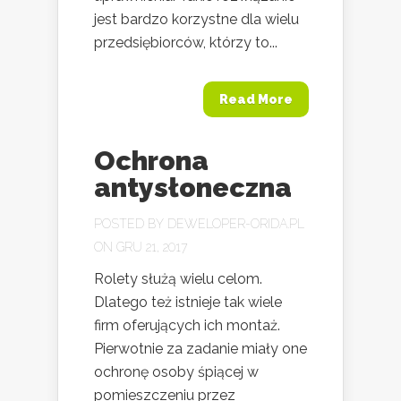
jest bardzo korzystne dla wielu
przedsiębiorców, którzy to...
Read More
Ochrona
antysłoneczna
POSTED BY
DEWELOPER-ORIDA.PL
ON GRU 21, 2017
Rolety służą wielu celom.
Dlatego też istnieje tak wiele
firm oferujących ich montaż.
Pierwotnie za zadanie miały one
ochronę osoby śpiącej w
pomieszczeniu przez