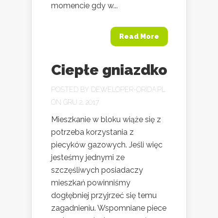
momencie gdy w...
Read More
Ciepłe gniazdko
POSTED BY
DEWELOPER-ORIDA.PL
ON GRU 2, 2017
Mieszkanie w bloku wiąże się z
potrzeba korzystania z
piecyków gazowych. Jeśli więc
jesteśmy jednymi ze
szczęśliwych posiadaczy
mieszkań powinniśmy
dogłębniej przyjrzeć się temu
zagadnieniu. Wspomniane piece