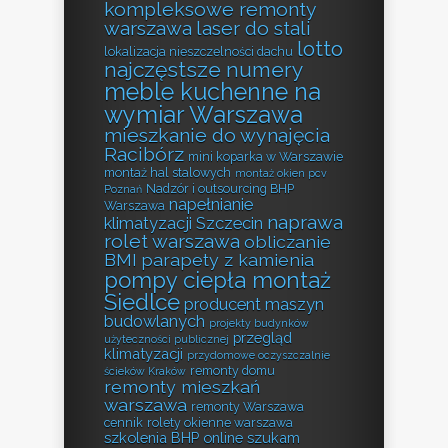
kompleksowe remonty
warszawa
laser do stali
lotto
lokalizacja nieszczelności dachu
najczęstsze numery
meble kuchenne na
wymiar Warszawa
mieszkanie do wynajęcia
Racibórz
mini koparka w Warszawie
montaż hal stalowych
montaż okien pcv
Nadzór i outsourcing BHP
Poznań
napełnianie
Warszawa
naprawa
klimatyzacji Szczecin
rolet warszawa
obliczanie
BMI
parapety z kamienia
pompy ciepła montaż
Siedlce
producent maszyn
budowlanych
projekty budynków
przegląd
użyteczności publicznej
klimatyzacji
przydomowe oczyszczalnie
remonty domu
ścieków Kraków
remonty mieszkań
warszawa
remonty Warszawa
cennik
rolety okienne warszawa
szkolenia BHP online
szukam