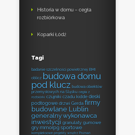
Historia w domu – cegła
rozbiórkowa
Koparki Łódź
Tagi
badanie szczelności powietrznej
BMI
budowa domu
oblicz
pod klucz
budowa obiektów
przemysłowych na Śląsku
cegła z
deski
czujniki czadu kidde
rozbiórki
firmy
podłogowe
drzwi Gerda
budowlane Lublin
generalny wykonawca
inwestycji
granulaty gumowe
gry mmorpg sportowe
kompleksowe projekty wnętrz Poznań