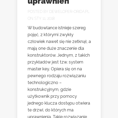
uprawnień
POSTED BY
DEWELOPER-ORIDA.PL
ON STY 11, 2018
W budowlance istnieje szereg
pojęć, z którymi zwykły
człowiek nawet się nie zetknął, a
mają one duże znaczenie dla
konstruktorów. Jednym, z takich
przykładów jest tzw. system
master key. Opiera się on na
pewnego rodzaju rozwiązaniu
technologiczno –
konstrukcyjnym, gdzie
użytkownik przy pomocy
jednego klucza dostępu otwiera
te drzwi, do których ma
uprawnienia. Takie rozwiązanie