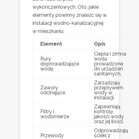
wykończeniowych. Oto, jakie
elementy powinny znaleźć się w
instalacji wodno-kanalizacyjnej
w mieszkaniu:
Element
Opis
Ciepła i zimna
Rury
woda
doprowadzające
prowadzone
wodę
do urządzeń
sanitarnych.
Zarządzają
Zawory
przepływem
odcinające
wody w
instalacji.
Zapewniają
Filtry i
kontrolę
wodomierze
jakości wody
oraz jej ilości.
Odprowadzają
Przewody
ścieki z