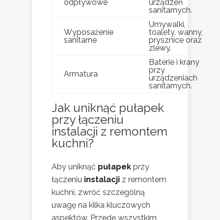
odpływowe
urządzeń
sanitarnych.
Umywalki,
Wyposażenie
toalety, wanny,
sanitarne
prysznice oraz
zlewy.
Baterie i krany
przy
Armatura
urządzeniach
sanitarnych.
Jak uniknąć pułapek
przy łączeniu
instalacji z remontem
kuchni?
Aby uniknąć
pułapek
przy
łączeniu
instalacji
z remontem
kuchni, zwróć szczególną
uwagę na kilka kluczowych
aspektów. Przede wszystkim,