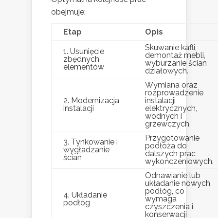
obejmuje:
Etap
Opis
Skuwanie kafli,
1. Usunięcie
demontaż mebli,
zbędnych
wyburzanie ścian
elementów
działowych.
Wymiana oraz
rozprowadzenie
2. Modernizacja
instalacji
instalacji
elektrycznych,
wodnych i
grzewczych.
Przygotowanie
3. Tynkowanie i
podłoża do
wygładzanie
dalszych prac
ścian
wykończeniowych.
Odnawianie lub
układanie nowych
podłóg, co
4. Układanie
wymaga
podłóg
czyszczenia i
konserwacji