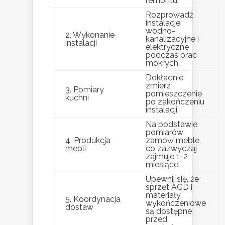
remontu.
Rozprowadź
instalacje
wodno-
2. Wykonanie
kanalizacyjne i
instalacji
elektryczne
podczas prac
mokrych.
Dokładnie
zmierz
3. Pomiary
pomieszczenie
kuchni
po zakończeniu
instalacji.
Na podstawie
pomiarów
4. Produkcja
zamów meble,
mebli
co zazwyczaj
zajmuje 1-2
miesiące.
Upewnij się, że
sprzęt AGD i
materiały
5. Koordynacja
wykończeniowe
dostaw
są dostępne
przed