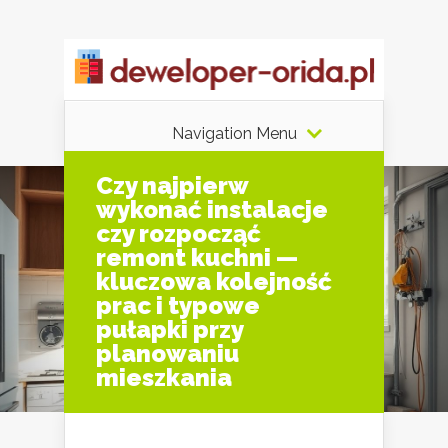
Navigation Menu
Czy najpierw
wykonać instalacje
czy rozpocząć
remont kuchni —
kluczowa kolejność
prac i typowe
pułapki przy
planowaniu
mieszkania