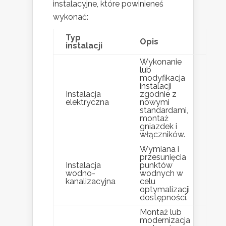
instalacyjne, które powinieneś
wykonać:
Typ
Opis
instalacji
Wykonanie
lub
modyfikacja
instalacji
Instalacja
zgodnie z
elektryczna
nowymi
standardami,
montaż
gniazdek i
włączników.
Wymiana i
przesunięcia
Instalacja
punktów
wodno-
wodnych w
kanalizacyjna
celu
optymalizacji
dostępności.
Montaż lub
modernizacja