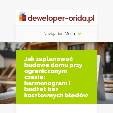
Navigation Menu
Jak zaplanować
budowę domu przy
ograniczonym
czasie:
harmonogram i
budżet bez
kosztownych błędów