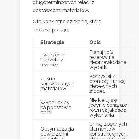
długoterminowych relacji z
dostawcami materiałów.
Oto konkretne działania, które
możesz podjąć:
Strategia
Opis
Planuj 10%
Tworzenie
rezerwy na
budżetu z
nieprzewidziane
rezerwą
wydatki.
Korzystaj z
Zakup
promocji i unikaj
sprawdzonych
niepewnych
materiałów
źródeł.
Nie kieruj się
Wybór ekipy
jedynie ceną, ale
na podstawie
również jakością
opinii
wykonania.
Unikaj zbędnych
Optymalizacja
elementów
powierzchni
konstrukcyjnych,
budynków
które podnoszą