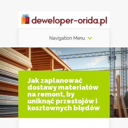
Navigation Menu
Jak zaplanować
dostawy materiałów
na remont, by
uniknąć przestojów i
kosztownych błędów