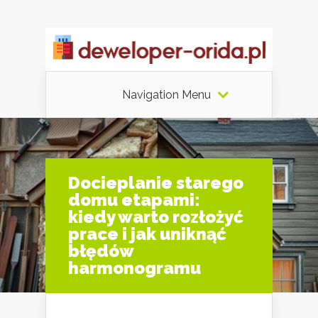
Navigation Menu
Docieplanie starego
domu etapami:
kiedy warto rozłożyć
prace i jak uniknąć
błędów
harmonogramu