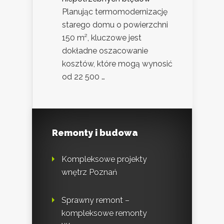
Planując termomodernizację
starego domu o powierzchni
150 m², kluczowe jest
dokładne oszacowanie
kosztów, które mogą wynosić
od 22 500 …
Remonty i budowa
Kompleksowe projekty
wnętrz Poznań
Sprawny remont –
kompleksowe remonty