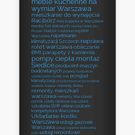
meble kuchenne na
wymiar Warszawa
mieszkanie do wynajęcia
Racibórz
mini koparka w Warszawie
montaż hal stalowych
montaż okien pcv
Nadzór i outsourcing BHP
Poznań
napełnianie
Warszawa
naprawa
klimatyzacji Szczecin
rolet warszawa
obliczanie
BMI
parapety z kamienia
pompy ciepła montaż
Siedlce
producent maszyn
budowlanych
projekty budynków
przegląd
użyteczności publicznej
klimatyzacji
przydomowe oczyszczalnie
remonty domu
ścieków Kraków
remonty mieszkań
warszawa
remonty Warszawa
cennik
rolety okienne warszawa
szkolenia BHP online
szukam
korepetytora Warszawa
Układanie kostki
Warszawa
usługi gazowe
Warszawa
usługi koparko ładowarką
usługi remontowe
Łódź