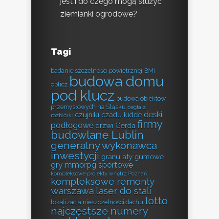
jest i do czego mogą służyć
ziemianki ogrodowe?
Tagi
badanie szczelności powietrznej
BMI
budowa domu
oblicz
pod klucz
budowa obiektów
przemysłowych na Śląsku
cegła z
deski
czujniki czadu kidde
rozbiórki
firmy
podłogowe
drzwi Gerda
budowlane Lublin
generalny wykonawca
inwestycji
granulaty gumowe
gry mmorpg sportowe
kompleksowe projekty wnętrz Poznań
kompleksowe remonty
warszawa
laser do stali
lotto
lokalizacja nieszczelności dachu
najczęstsze numery