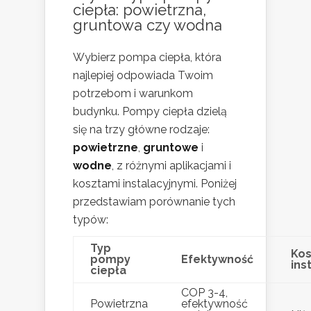
ciepła: powietrzna,
gruntowa czy wodna
Wybierz pompa ciepła, która
najlepiej odpowiada Twoim
potrzebom i warunkom
budynku. Pompy ciepła dzielą
się na trzy główne rodzaje:
powietrzne
,
gruntowe
i
wodne
, z różnymi aplikacjami i
kosztami instalacyjnymi. Poniżej
przedstawiam porównanie tych
typów:
Typ
Kos
pompy
Efektywność
ins
ciepła
COP 3-4,
Powietrzna
efektywność