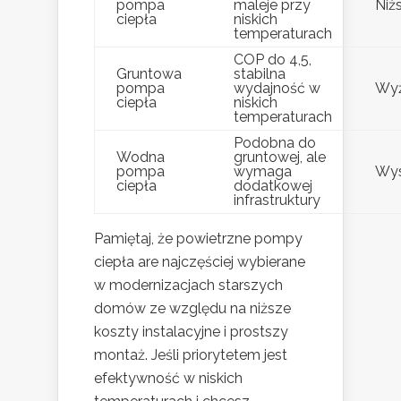
pompa
maleje przy
Niż
ciepła
niskich
temperaturach
COP do 4,5,
Gruntowa
stabilna
pompa
wydajność w
Wy
ciepła
niskich
temperaturach
Podobna do
Wodna
gruntowej, ale
pompa
wymaga
Wys
ciepła
dodatkowej
infrastruktury
Pamiętaj, że powietrzne pompy
ciepła are najczęściej wybierane
w modernizacjach starszych
domów ze względu na niższe
koszty instalacyjne i prostszy
montaż. Jeśli priorytetem jest
efektywność w niskich