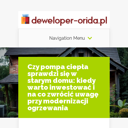
Navigation Menu
Czy pompa ciepła
sprawdzi się w
starym domu: kiedy
warto inwestować i
na co zwrócić uwagę
przy modernizacji
ogrzewania