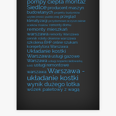
pompy ciepła montaż
Siedlce
producent maszyn
budowlanych
projekty budynków
przegląd
użyteczności publicznej
klimatyzacji
przydomowe oczyszczalnie
remonty domu
ścieków Kraków
remonty mieszkań
warszawa
remonty Warszawa
cennik
rolety okienne warszawa
szkolenia BHP online
szukam
korepetytora Warszawa
Układanie kostki
Warszawa
usługi gazowe
Warszawa
usługi koparko ładowarką
usługi remontowe
Łódź
Warszawa -
warszawa
układanie kostki
wynik dużego lotka
wózek paletowy z wagą