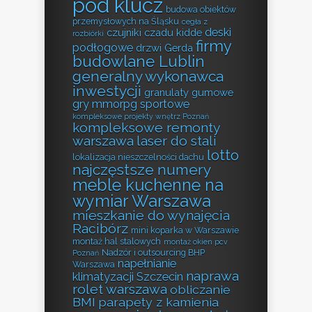
pod klucz
budowa obiektów
przemysłowych na Śląsku
cegła z
deski
czujniki czadu kidde
rozbiórki
firmy
podłogowe
drzwi Gerda
budowlane Lublin
generalny wykonawca
inwestycji
granulaty gumowe
gry mmorpg sportowe
kompleksowe projekty wnętrz Poznań
kompleksowe remonty
warszawa
laser do stali
lotto
lokalizacja nieszczelności dachu
najczęstsze numery
meble kuchenne na
wymiar Warszawa
mieszkanie do wynajęcia
Racibórz
mini koparka w Warszawie
montaż hal stalowych
montaż okien pcv
Nadzór i outsourcing BHP
Poznań
napełnianie
Warszawa
naprawa
klimatyzacji Szczecin
rolet warszawa
obliczanie
BMI
parapety z kamienia