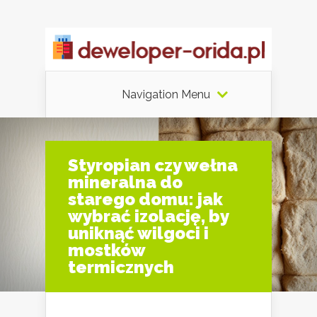
Navigation Menu
Styropian czy wełna
mineralna do
starego domu: jak
wybrać izolację, by
uniknąć wilgoci i
mostków
termicznych