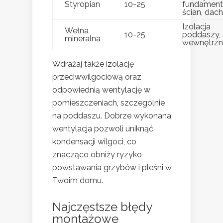
Styropian
10-25
fundament
ścian, dac
Izolacja
Wełna
10-25
poddaszy, 
mineralna
wewnętrzn
Wdrażaj także izolację
przeciwwilgociową oraz
odpowiednią wentylację w
pomieszczeniach, szczególnie
na poddaszu. Dobrze wykonana
wentylacja pozwoli uniknąć
kondensacji wilgoci, co
znacząco obniży ryzyko
powstawania grzybów i pleśni w
Twoim domu.
Najczęstsze błędy
montażowe