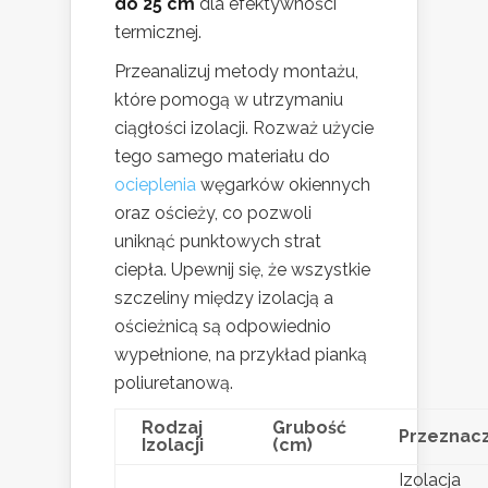
do 25 cm
dla efektywności
termicznej.
Przeanalizuj metody montażu,
które pomogą w utrzymaniu
ciągłości izolacji. Rozważ użycie
tego samego materiału do
ocieplenia
węgarków okiennych
oraz ościeży, co pozwoli
uniknąć punktowych strat
ciepła. Upewnij się, że wszystkie
szczeliny między izolacją a
ościeżnicą są odpowiednio
wypełnione, na przykład pianką
poliuretanową.
Rodzaj
Grubość
Przeznac
Izolacji
(cm)
Izolacja