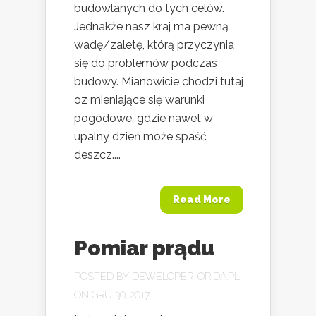
budowlanych do tych celów.
Jednakże nasz kraj ma pewną
wadę/zaletę, którą przyczynia
się do problemów podczas
budowy. Mianowicie chodzi tutaj
oz mieniające się warunki
pogodowe, gdzie nawet w
upalny dzień może spaść
deszcz....
Read More
Pomiar prądu
POSTED BY
DEWELOPER-ORIDA.PL
ON GRU 30, 2017