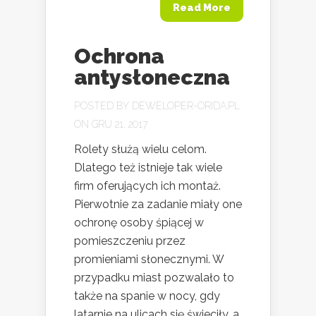
Read More
Ochrona
antysłoneczna
POSTED BY
DEWELOPER-ORIDA.PL
ON GRU 21, 2017
Rolety służą wielu celom.
Dlatego też istnieje tak wiele
firm oferujących ich montaż.
Pierwotnie za zadanie miały one
ochronę osoby śpiącej w
pomieszczeniu przez
promieniami słonecznymi. W
przypadku miast pozwalało to
także na spanie w nocy, gdy
latarnie na ulicach się świeciły, a