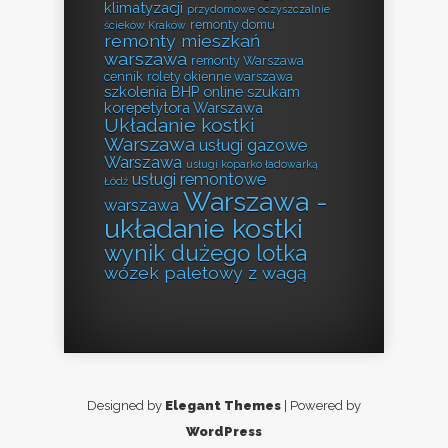
klimatyzacji
przydomowe oczyszczalnie
remonty domu
ścieków Kraków
remonty mieszkań
warszawa
remonty Warszawa
cennik
rolety okienne warszawa
szkolenia BHP online
szukam
korepetytora Warszawa
Układanie kostki
Warszawa
usługi gazowe
Warszawa
usługi koparko ładowarką
usługi remontowe
Łódź
Warszawa -
warszawa
układanie kostki
wynik dużego lotka
wózek paletowy z wagą
Designed by
Elegant Themes
| Powered by
WordPress