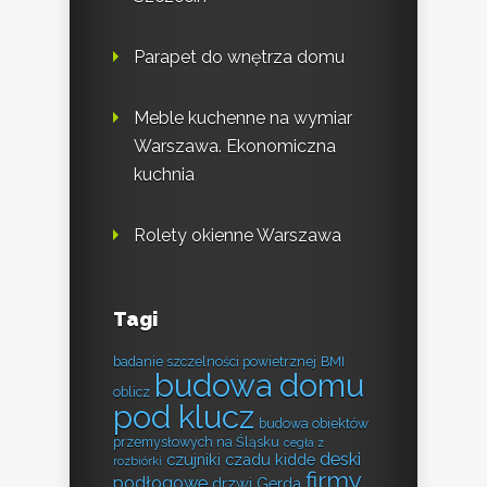
Parapet do wnętrza domu
Meble kuchenne na wymiar
Warszawa. Ekonomiczna
kuchnia
Rolety okienne Warszawa
Tagi
badanie szczelności powietrznej
BMI
budowa domu
oblicz
pod klucz
budowa obiektów
przemysłowych na Śląsku
cegła z
deski
czujniki czadu kidde
rozbiórki
firmy
podłogowe
drzwi Gerda