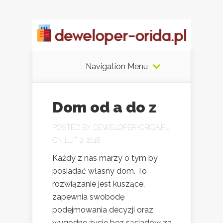
Navigation Menu
Dom od a do z
POSTED BY
DEWELOPER-ORIDA.PL
ON LUT 2, 2018
Każdy z nas marzy o tym by
posiadać własny dom. To
rozwiązanie jest kuszące,
zapewnia swobodę
podejmowania decyzji oraz
wygodne życie bez sąsiadów za