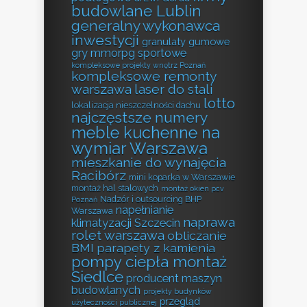
budowlane Lublin
generalny wykonawca
inwestycji
granulaty gumowe
gry mmorpg sportowe
kompleksowe projekty wnętrz Poznań
kompleksowe remonty
warszawa
laser do stali
lotto
lokalizacja nieszczelności dachu
najczęstsze numery
meble kuchenne na
wymiar Warszawa
mieszkanie do wynajęcia
Racibórz
mini koparka w Warszawie
montaż hal stalowych
montaż okien pcv
Nadzór i outsourcing BHP
Poznań
napełnianie
Warszawa
naprawa
klimatyzacji Szczecin
rolet warszawa
obliczanie
BMI
parapety z kamienia
pompy ciepła montaż
Siedlce
producent maszyn
budowlanych
projekty budynków
przegląd
użyteczności publicznej