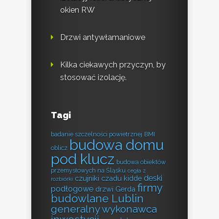
okien RW
Drzwi antywłamaniowe
Kilka ciekawych przyczyn, by
stosować izolację.
Tagi
badanie szczelności powietrznej
BMI
budowa domu
oblicz
pod klucz
budowa obiektów
przemysłowych na Śląsku
cegła z
deski
czujniki czadu kidde
rozbiórki
firmy
podłogowe
drzwi Gerda
budowlane Lublin
generalny wykonawca