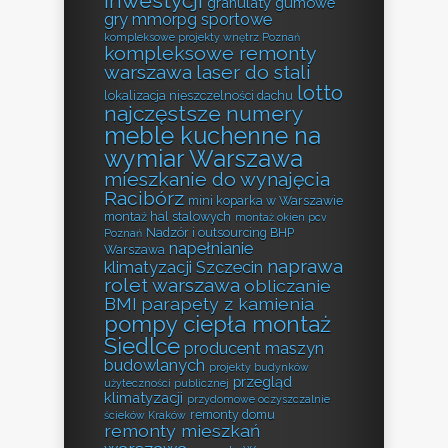
inwestycji
granulaty gumowe
gry mmorpg sportowe
kompleksowe projekty wnętrz Poznań
kompleksowe remonty
warszawa
laser do stali
lotto
lokalizacja nieszczelności dachu
najczęstsze numery
meble kuchenne na
wymiar Warszawa
mieszkanie do wynajęcia
Racibórz
mini koparka w Warszawie
montaż hal stalowych
montaż okien pcv
Nadzór i outsourcing BHP
Poznań
napełnianie
Warszawa
naprawa
klimatyzacji Szczecin
rolet warszawa
obliczanie
BMI
parapety z kamienia
pompy ciepła montaż
Siedlce
producent maszyn
budowlanych
projekty budynków
przegląd
użyteczności publicznej
klimatyzacji
przydomowe oczyszczalnie
remonty domu
ścieków Kraków
remonty mieszkań