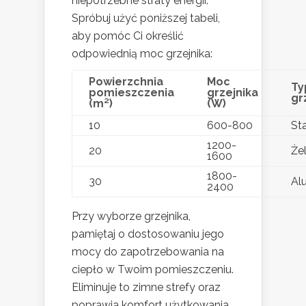
niepotrzebne straty energii.
Spróbuj użyć poniższej tabeli,
aby pomóc Ci określić
odpowiednią moc grzejnika:
Powierzchnia
Moc
Ty
pomieszczenia
grzejnika
gr
(m²)
(W)
10
600-800
St
1200-
20
Że
1600
1800-
30
Al
2400
Przy wyborze grzejnika,
pamiętaj o dostosowaniu jego
mocy do zapotrzebowania na
ciepło w Twoim pomieszczeniu.
Eliminuje to zimne strefy oraz
poprawia komfort użytkowania.