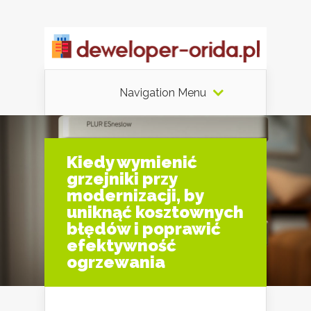
Navigation Menu
Kiedy wymienić
grzejniki przy
modernizacji, by
uniknąć kosztownych
błędów i poprawić
efektywność
ogrzewania