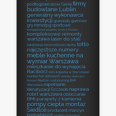
firmy
podłogowe
drzwi Gerda
budowlane Lublin
generalny wykonawca
inwestycji
granulaty gumowe
gry mmorpg sportowe
kompleksowe projekty wnętrz Poznań
kompleksowe remonty
warszawa
laser do stali
lotto
lokalizacja nieszczelności dachu
najczęstsze numery
meble kuchenne na
wymiar Warszawa
mieszkanie do wynajęcia
Racibórz
mini koparka w Warszawie
montaż hal stalowych
montaż okien pcv
Nadzór i outsourcing BHP
Poznań
napełnianie
Warszawa
naprawa
klimatyzacji Szczecin
rolet warszawa
obliczanie
BMI
parapety z kamienia
pompy ciepła montaż
Siedlce
producent maszyn
budowlanych
projekty budynków