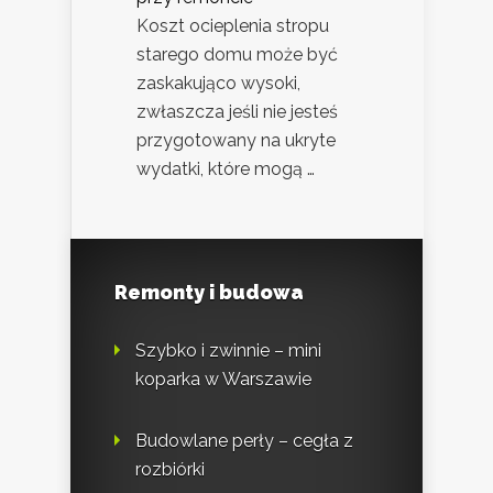
Koszt ocieplenia stropu
starego domu może być
zaskakująco wysoki,
zwłaszcza jeśli nie jesteś
przygotowany na ukryte
wydatki, które mogą …
Remonty i budowa
Szybko i zwinnie – mini
koparka w Warszawie
Budowlane perły – cegła z
rozbiórki