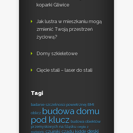
koparki Gliwice
Jak lustra w mieszkaniu mogą
zmienić Twoją przestrzeń
życiową?
Domy szkieletowe
Cięcie stali – laser do stali
Tagi
badanie szczelności powietrznej
BMI
budowa domu
oblicz
pod klucz
budowa obiektów
przemysłowych na Śląsku
cegła z
deski
czujniki czadu kidde
rozbiórki