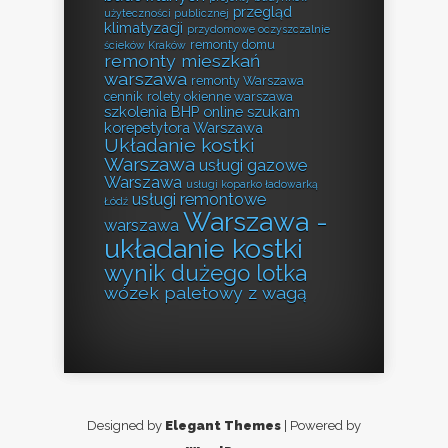
przegląd
użyteczności publicznej
klimatyzacji
przydomowe oczyszczalnie
remonty domu
ścieków Kraków
remonty mieszkań
warszawa
remonty Warszawa
cennik
rolety okienne warszawa
szkolenia BHP online
szukam
korepetytora Warszawa
Układanie kostki
Warszawa
usługi gazowe
Warszawa
usługi koparko ładowarką
usługi remontowe
Łódź
Warszawa -
warszawa
układanie kostki
wynik dużego lotka
wózek paletowy z wagą
Designed by
Elegant Themes
| Powered by