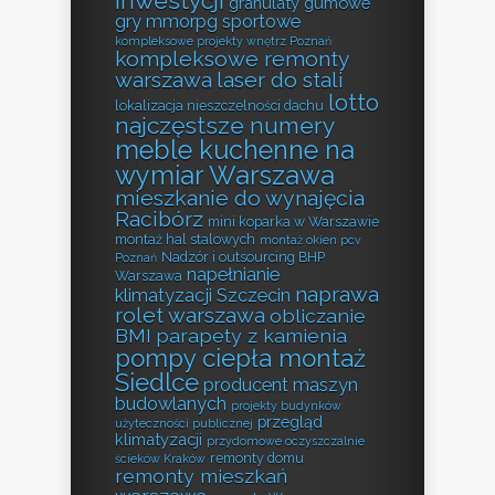
inwestycji
granulaty gumowe
gry mmorpg sportowe
kompleksowe projekty wnętrz Poznań
kompleksowe remonty
warszawa
laser do stali
lotto
lokalizacja nieszczelności dachu
najczęstsze numery
meble kuchenne na
wymiar Warszawa
mieszkanie do wynajęcia
Racibórz
mini koparka w Warszawie
montaż hal stalowych
montaż okien pcv
Nadzór i outsourcing BHP
Poznań
napełnianie
Warszawa
naprawa
klimatyzacji Szczecin
rolet warszawa
obliczanie
BMI
parapety z kamienia
pompy ciepła montaż
Siedlce
producent maszyn
budowlanych
projekty budynków
przegląd
użyteczności publicznej
klimatyzacji
przydomowe oczyszczalnie
remonty domu
ścieków Kraków
remonty mieszkań