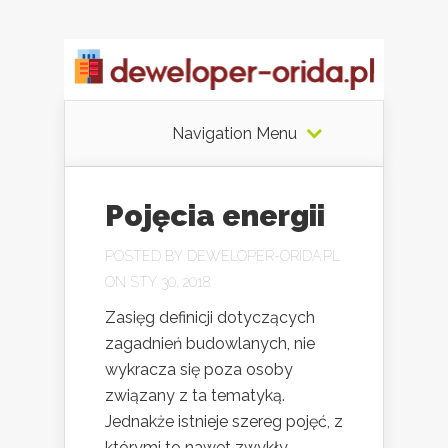
Navigation Menu
Pojęcia energii
POSTED BY
DEWELOPER-ORIDA.PL
ON STY 30, 2018
Zasięg definicji dotyczących
zagadnień budowlanych, nie
wykracza się poza osoby
związany z ta tematyką.
Jednakże istnieje szereg pojęć, z
którymi to nawet zwykły