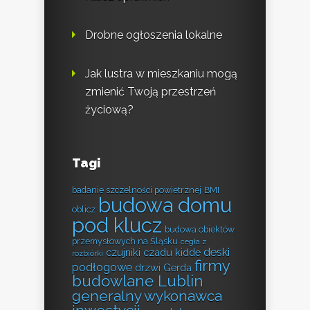
Drobne ogłoszenia lokalne
Jak lustra w mieszkaniu mogą
zmienić Twoją przestrzeń
życiową?
Tagi
badanie szczelności powietrznej
BMI
budowa domu
oblicz
pod klucz
budowa obiektów
przemysłowych na Śląsku
cegła z
deski
czujniki czadu kidde
rozbiórki
firmy
podłogowe
drzwi Gerda
budowlane Lublin
generalny wykonawca