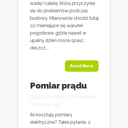
wadę/zaletę, którą przyczynia
się do problemów podczas
budowy. Mianowicie chodzi tutaj
oz mieniające się warunki
pogodowe, gdzie nawet w
upalny dzień może spaść
deszcz....
Read More
Pomiar prądu
POSTED BY
DEWELOPER-ORIDA.PL
ON GRU 30, 2017
Ile kosztują pomiary
elektryczne? Takie pytanie, z