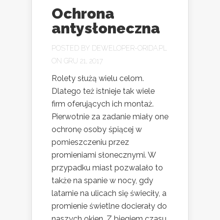
Ochrona
antysłoneczna
POSTED BY
DEWELOPER-ORIDA.PL
ON GRU 21, 2017
Rolety służą wielu celom.
Dlatego też istnieje tak wiele
firm oferujących ich montaż.
Pierwotnie za zadanie miały one
ochronę osoby śpiącej w
pomieszczeniu przez
promieniami słonecznymi. W
przypadku miast pozwalało to
także na spanie w nocy, gdy
latarnie na ulicach się świeciły, a
promienie świetlne docierały do
naszych okien. Z biegiem czasu