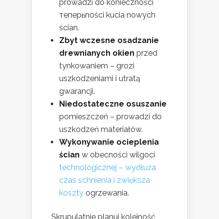
prowadzi do konieczności
теперьności kucia nowych
ścian.
Zbyt wczesne osadzanie
drewnianych okien
przed
tynkowaniem – grozi
uszkodzeniami i utratą
gwarancji.
Niedostateczne osuszanie
pomieszczeń – prowadzi do
uszkodzeń materiałów.
Wykonywanie ocieplenia
ścian
w obecności wilgoci
technologicznej – wydłuża
czas schnienia i zwiększa
koszty
ogrzewania.
Skrupulatnie planuj kolejność