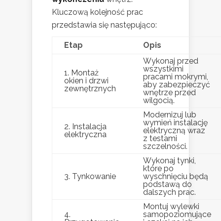
Kluczową kolejność prac
przedstawia się następująco:
Etap
Opis
Wykonaj przed
wszystkimi
1. Montaż
pracami mokrymi,
okien i drzwi
aby zabezpieczyć
zewnętrznych
wnętrze przed
wilgocią.
Modernizuj lub
wymień instalację
2. Instalacja
elektryczną wraz
elektryczna
z testami
szczelności.
Wykonaj tynki,
które po
3. Tynkowanie
wyschnięciu będą
podstawą do
dalszych prac.
Montuj wylewki
4.
samopoziomujące