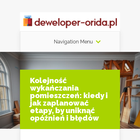
Navigation Menu
Kolejność
wykańczania
pomieszczeń: kiedy i
jak zaplanować
etapy, by uniknąć
opóźnień i błędów