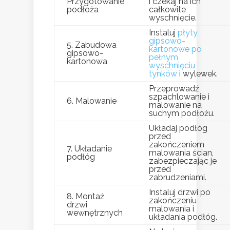
Przygotowanie
i czekaj na ich
podłoża
całkowite
wyschnięcie.
Instaluj
płyty
gipsowo-
5. Zabudowa
kartonowe po
gipsowo-
pełnym
kartonowa
wyschnięciu
tynków
i wylewek.
Przeprowadź
szpachlowanie i
6. Malowanie
malowanie na
suchym podłożu.
Układaj podłóg
przed
zakończeniem
7. Układanie
malowania ścian,
podłóg
zabezpieczając je
przed
zabrudzeniami.
Instaluj drzwi po
8. Montaż
zakończeniu
drzwi
malowania i
wewnętrznych
układania podłóg.