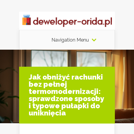
Navigation Menu
Jak obniżyć rachunki
bez pełnej
termomodernizacji:
sprawdzone sposoby
i typowe pułapki do
uniknięcia