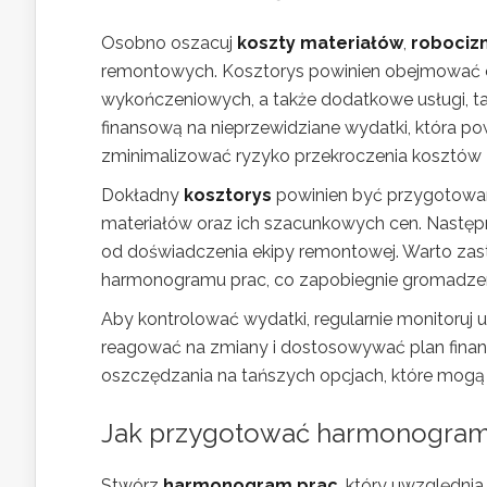
Osobno oszacuj
koszty materiałów
,
robociz
remontowych. Kosztorys powinien obejmować 
wykończeniowych, a także dodatkowe usługi, ta
finansową na nieprzewidziane wydatki, która p
zminimalizować ryzyko przekroczenia kosztów 
Dokładny
kosztorys
powinien być przygotowan
materiałów oraz ich szacunkowych cen. Następni
od doświadczenia ekipy remontowej. Warto zas
harmonogramu prac, co zapobiegnie gromadze
Aby kontrolować wydatki, regularnie monitoruj 
reagować na zmiany i dostosowywać plan finanso
oszczędzania na tańszych opcjach, które mog
Jak przygotować harmonogram 
Stwórz
harmonogram prac
, który uwzględni