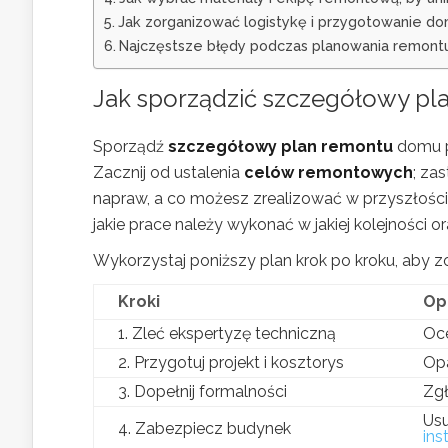
Jak zorganizować logistykę i przygotowanie d
Najczęstsze błędy podczas planowania remontu i
Jak sporządzić szczegółowy
pl
Sporządź
szczegółowy plan remontu
domu p
Zacznij od ustalenia
celów remontowych
; za
napraw, a co możesz zrealizować w przyszłości
jakie prace należy wykonać w jakiej kolejności or
Wykorzystaj poniższy plan krok po kroku, aby z
Kroki
Op
1. Zleć ekspertyzę techniczną
Oce
2. Przygotuj projekt i kosztorys
Opa
3. Dopełnij formalności
Zgł
Us
4. Zabezpiecz budynek
ins