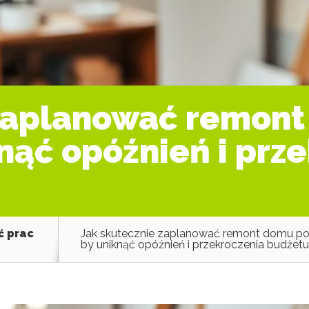
 zaplanować remon
knąć opóźnień i prz
ć prac
Jak skutecznie zaplanować remont domu po
by uniknąć opóźnień i przekroczenia budżetu