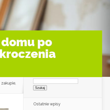
t domu po
ekroczenia
Szukaj:
 zakupie,
Ostatnie wpisy