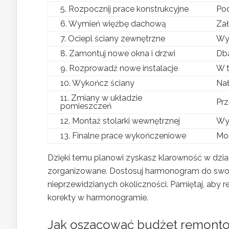
5. Rozpocznij prace konstrukcyjne
Pod
6. Wymień więźbę dachową
Zał
7. Ociepl ściany zewnętrzne
Wyk
8. Zamontuj nowe okna i drzwi
Dba
9. Rozprowadź nowe instalacje
W t
10. Wykończ ściany
Nał
11. Zmiany w układzie
Prz
pomieszczeń
12. Montaż stolarki wewnętrznej
Wyk
13. Finalne prace wykończeniowe
Mon
Dzięki temu planowi zyskasz klarowność w dzia
zorganizowane. Dostosuj harmonogram do swoic
nieprzewidzianych okoliczności. Pamiętaj, aby
korekty w harmonogramie.
Jak oszacować budżet remonto