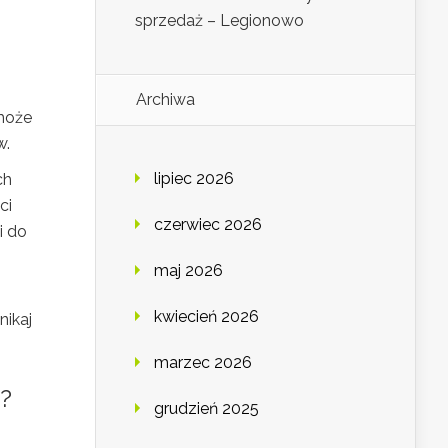
sprzedaż – Legionowo
z
Archiwa
może
w.
lipiec 2026
ch
ci
czerwiec 2026
i do
maj 2026
kwiecień 2026
nikaj
marzec 2026
?
grudzień 2025