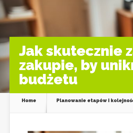
Jak skutecznie
zakupie, by uni
budżetu
Home
Planowanie etapów i kolejnoś