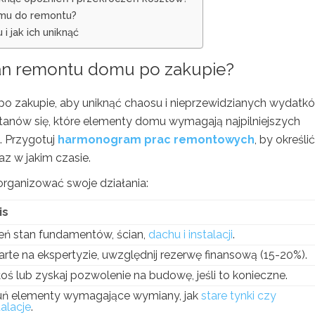
omu do remontu?
 jak ich uniknąć
an remontu domu
po zakupie?
o zakupie, aby uniknąć chaosu i nieprzewidzianych wydatkó
stanów się, które elementy domu wymagają najpilniejszych
. Przygotuj
harmonogram prac remontowych
, by określić
az w jakim czasie.
organizować swoje działania:
is
ń stan fundamentów, ścian,
dachu i instalacji
.
rte na ekspertyzie, uwzględnij rezerwę finansową (15-20%).
oś lub zyskaj pozwolenie na budowę, jeśli to konieczne.
uń elementy wymagające wymiany, jak
stare tynki czy
talacje
.