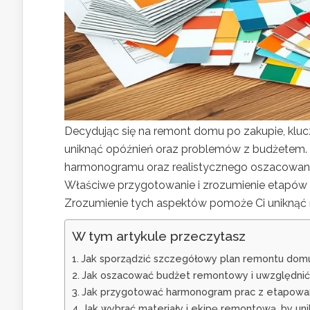
Decydując się na remont domu po zakupie, kluc
uniknąć opóźnień oraz problemów z budżetem.
harmonogramu oraz realistycznego oszacowani
Właściwe przygotowanie i zrozumienie etapów
Zrozumienie tych aspektów pomoże Ci uniknąć n
W tym artykule przeczytasz
Jak sporządzić szczegółowy plan remontu dom
Jak oszacować budżet remontowy i uwzględnić
Jak przygotować harmonogram prac z etapowa
Jak wybrać materiały i ekipę remontową, by un