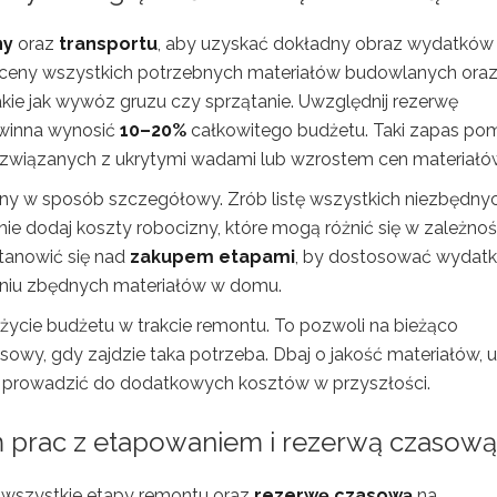
ny
oraz
transportu
, aby uzyskać dokładny obraz wydatków
ceny wszystkich potrzebnych materiałów budowlanych ora
kie jak wywóz gruzu czy sprzątanie. Uwzględnij rezerwę
owinna wynosić
10–20%
całkowitego budżetu. Taki zapas po
związanych z ukrytymi wadami lub wzrostem cen materiałó
y w sposób szczegółowy. Zrób listę wszystkich niezbędny
e dodaj koszty robocizny, które mogą różnić się w zależnoś
tanowić się nad
zakupem etapami
, by dostosować wydatk
niu zbędnych materiałów w domu.
użycie budżetu w trakcie remontu. To pozwoli na bieżąco
wy, gdy zajdzie taka potrzeba. Dbaj o jakość materiałów, u
ą prowadzić do dodatkowych kosztów w przyszłości.
prac z etapowaniem i rezerwą czasową
a wszystkie etapy remontu oraz
rezerwę czasową
na