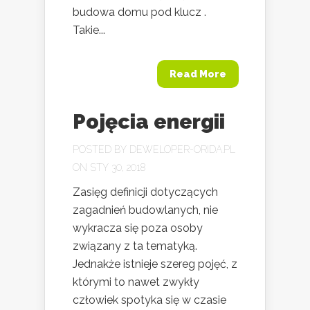
budowa domu pod klucz .
Takie...
Read More
Pojęcia energii
POSTED BY
DEWELOPER-ORIDA.PL
ON STY 30, 2018
Zasięg definicji dotyczących
zagadnień budowlanych, nie
wykracza się poza osoby
związany z ta tematyką.
Jednakże istnieje szereg pojęć, z
którymi to nawet zwykły
człowiek spotyka się w czasie