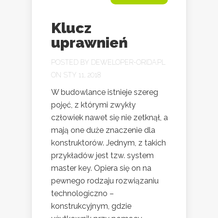
Klucz
uprawnień
POSTED BY
DEWELOPER-ORIDA.PL
ON STY 11, 2018
W budowlance istnieje szereg
pojęć, z którymi zwykły
człowiek nawet się nie zetknął, a
mają one duże znaczenie dla
konstruktorów. Jednym, z takich
przykładów jest tzw. system
master key. Opiera się on na
pewnego rodzaju rozwiązaniu
technologiczno –
konstrukcyjnym, gdzie