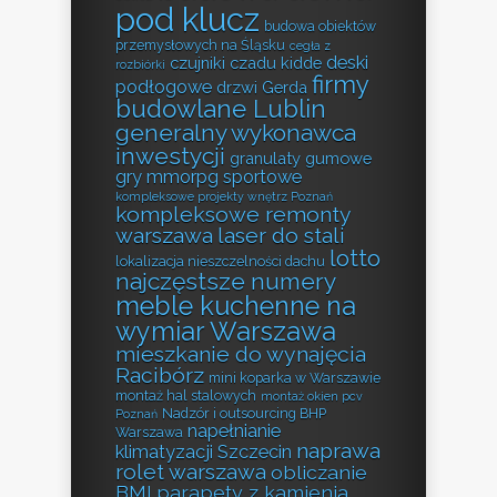
pod klucz
budowa obiektów
przemysłowych na Śląsku
cegła z
deski
czujniki czadu kidde
rozbiórki
firmy
podłogowe
drzwi Gerda
budowlane Lublin
generalny wykonawca
inwestycji
granulaty gumowe
gry mmorpg sportowe
kompleksowe projekty wnętrz Poznań
kompleksowe remonty
warszawa
laser do stali
lotto
lokalizacja nieszczelności dachu
najczęstsze numery
meble kuchenne na
wymiar Warszawa
mieszkanie do wynajęcia
Racibórz
mini koparka w Warszawie
montaż hal stalowych
montaż okien pcv
Nadzór i outsourcing BHP
Poznań
napełnianie
Warszawa
naprawa
klimatyzacji Szczecin
rolet warszawa
obliczanie
BMI
parapety z kamienia