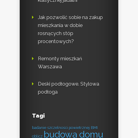
klasycznej jadalni
Jak pozwolić sobie na zakup
mieszkania w dobie
rosnących stóp
procentowych?
Remonty mieszkań
Warszawa
Deski podłogowe. Stylowa
podłoga
Tagi
badanie szczelności powietrznej
BMI
budowa domu
oblicz