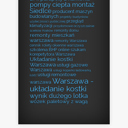
pompy ciepła montaż
Siedlce
producent maszyn
budowlanych
projekty budynków
przegląd
użyteczności publicznej
klimatyzacji
przydomowe oczyszczalnie
remonty domu
ścieków Kraków
remonty mieszkań
warszawa
remonty Warszawa
cennik
rolety okienne warszawa
szkolenia BHP online
szukam
korepetytora Warszawa
Układanie kostki
Warszawa
usługi gazowe
Warszawa
usługi koparko ładowarką
usługi remontowe
Łódź
Warszawa -
warszawa
układanie kostki
wynik dużego lotka
wózek paletowy z wagą